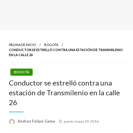
PÁGINA DE INICIO
BOGOTÁ
CONDUCTOR SE ESTRELLÓ CONTRA UNA ESTACIÓN DE TRANSMILENIO
EN LA CALLE 26
BOGOTÁ
Conductor se estrelló contra una
estación de Transmilenio en la calle
26
Publicado
Andres Felipe Gama
jueves mayo 19, 2016
el