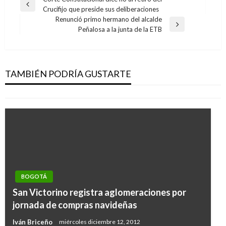
Navegación
Entrada
Crucifijo que preside sus deliberaciones
de
anterior
Renunció primo hermano del alcalde
entradas
Entrada
Peñalosa a la junta de la ETB
siguiente
BOGOTÁ
Cortes de energía para este lunes 25 y martes
26 de enero en la capital
TAMBIÉN PODRÍA GUSTARTE
Ariel Cabrera
lunes enero 25, 2021
BOGOTÁ
San Victorino registra aglomeraciones por
jornada de compras navideñas
Iván Briceño
miércoles diciembre 12, 2012