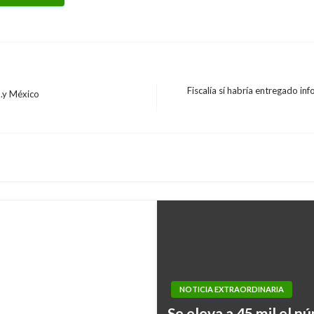
Fiscalía sí habría entregado inf
U.y México
Entrada
siguiente
udáfrica
NOTICIA EXTRAORDINARIA
Se eleva a 45 mil el 