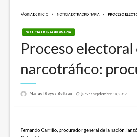
PÁGINA DE INICIO
NOTICIA EXTRAORDINARIA
PROCESO ELECTO
NOTICIA EXTRAORDINARIA
Proceso electoral
narcotráfico: proc
Publicado
Manuel Reyes Beltran
jueves septiembre 14, 2017
el
Fernando Carrillo, procurador general de la nación, lanz