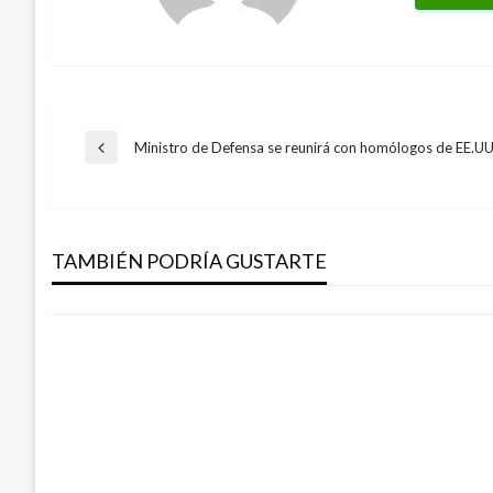
Navegación
Ministro de Defensa se reunirá con homólogos de EE.U
Entrada
anterior
de
DEPORTES
Colombia mantiene su invicto camino a S
TAMBIÉN PODRÍA GUSTARTE
entradas
Giovanni Alarcón M.
jueves junio 19, 2008