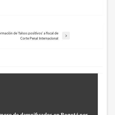
ormación de ‘falsos positivos’ a fiscal de
Corte Penal Internacional
número de damnificados en Bogotá por