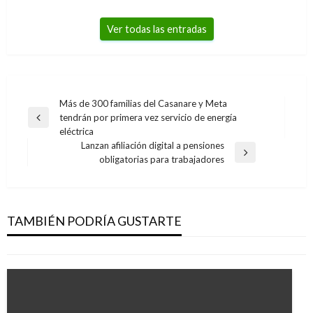
Ver todas las entradas
Navegación
Más de 300 familias del Casanare y Meta
tendrán por primera vez servicio de energía
de
Entrada
eléctrica
anterior
entradas
Lanzan afiliación digital a pensiones
Entrada
obligatorias para trabajadores
siguiente
BOGOTÁ
Emprendetón en Usaquén tendrá este sábado
ofertas de empleo
TAMBIÉN PODRÍA GUSTARTE
Giovanni Alarcón M.
sábado agosto 27, 2022