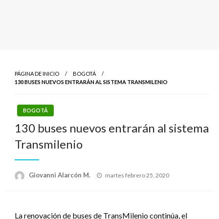
PÁGINA DE INICIO
BOGOTÁ
130 BUSES NUEVOS ENTRARÁN AL SISTEMA TRANSMILENIO
BOGOTÁ
130 buses nuevos entrarán al sistema
Transmilenio
Publicado
Giovanni Alarcón M.
martes febrero 25, 2020
el
La renovación de buses de TransMilenio continúa, el