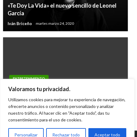
«Te Doy La Vida» el nuevo sencillo de Leonel
García
Iván Briceño
martes marzo 24, 2020
ENTRETENIMIENTO
Lo último de Woody Allen «Blue Jasmine»
Valoramos tu privacidad.
llegará mañana al país
Utilizamos cookies para mejorar tu experiencia de navegación,
Margarita Bedoya
ofrecerte anuncios o contenido personalizado y analizar
jueves octubre 17, 2013
nuestro tráfico. Al hacer clic en "Aceptar todo", das tu
consentimiento para el uso de cookies.
Personalizar
Rechazar todo
Aceptar todo