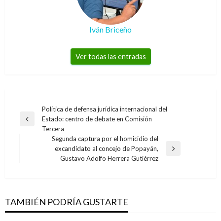
Iván Briceño
Ver todas las entradas
Navegación
Política de defensa jurídica internacional del
Estado: centro de debate en Comisión
de
Entrada
Tercera
anterior
entradas
Segunda captura por el homicidio del
excandidato al concejo de Popayán,
Entrada
Gustavo Adolfo Herrera Gutiérrez
siguiente
ENTRETENIMIENTO
El actor Roger Moore murió a sus 89 años de
un cáncer en Suiza
TAMBIÉN PODRÍA GUSTARTE
Andres Felipe Gama
martes mayo 23, 2017