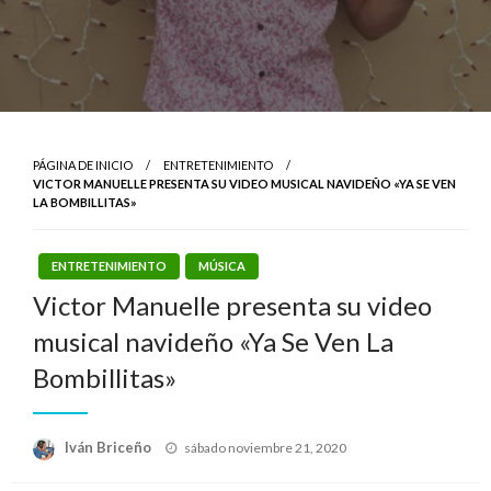
PÁGINA DE INICIO
ENTRETENIMIENTO
VICTOR MANUELLE PRESENTA SU VIDEO MUSICAL NAVIDEÑO «YA SE VEN
LA BOMBILLITAS»
ENTRETENIMIENTO
MÚSICA
Victor Manuelle presenta su video
musical navideño «Ya Se Ven La
Bombillitas»
Publicado
Iván Briceño
sábado noviembre 21, 2020
el