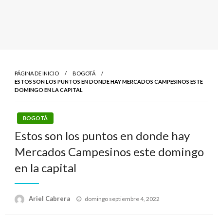
PÁGINA DE INICIO
BOGOTÁ
ESTOS SON LOS PUNTOS EN DONDE HAY MERCADOS CAMPESINOS ESTE
DOMINGO EN LA CAPITAL
BOGOTÁ
Estos son los puntos en donde hay
Mercados Campesinos este domingo
en la capital
Publicado
Ariel Cabrera
domingo septiembre 4, 2022
el