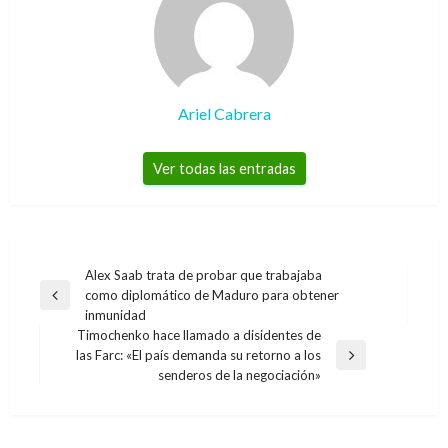
Ariel Cabrera
Ver todas las entradas
Navegación
Alex Saab trata de probar que trabajaba
como diplomático de Maduro para obtener
de
Entrada
inmunidad
anterior
entradas
Timochenko hace llamado a disidentes de
las Farc: «El país demanda su retorno a los
Entrada
senderos de la negociación»
siguiente
BOGOTÁ
¿Sabe usted cómo cuida el Distrito sus datos