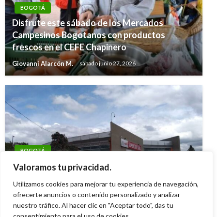
BOGOTÁ
Disfrute este sábado de los Mercados
Campesinos Bogotanos con productos
frescos en el CEFE Chapinero
Giovanni Alarcón M.
sábado junio 27, 2026
BOGOTÁ
Asista a la Feria 100% Suba este 7 de octubre y
Valoramos tu privacidad.
apoye a emprendedores locales
Utilizamos cookies para mejorar tu experiencia de navegación,
Diana Becerra
ofrecerte anuncios o contenido personalizado y analizar
sábado octubre 7, 2023
nuestro tráfico. Al hacer clic en "Aceptar todo", das tu
consentimiento para el uso de cookies.