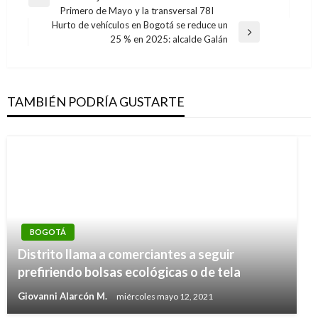
de
Entrada
Primero de Mayo y la transversal 78I
anterior
entradas
Hurto de vehículos en Bogotá se reduce un
Entrada
25 % en 2025: alcalde Galán
siguiente
TAMBIÉN PODRÍA GUSTARTE
BOGOTÁ
Distrito llama a comerciantes a seguir
prefiriendo bolsas ecológicas o de tela
Giovanni Alarcón M.
miércoles mayo 12, 2021