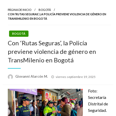
PÁGINA DE INICIO
BOGOTÁ
CON ‘RUTAS SEGURAS’, LA POLICÍA PREVIENE VIOLENCIA DE GÉNERO EN
TRANSMILENIO EN BOGOTÁ
BOGOTÁ
Con ‘Rutas Seguras’, la Policía
previene violencia de género en
TransMilenio en Bogotá
Publicado
Giovanni Alarcón M.
viernes septiembre 19, 2025
el
Foto:
Secretaría
Distrital de
Seguridad.