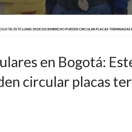
OTÁ: ESTE LUNES 29 DE DICIEMBRE NO PUEDEN CIRCULAR PLACAS TERMINADAS EN 6, 7,
culares en Bogotá: Est
n circular placas term