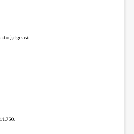
tor), rige así:
711.750.