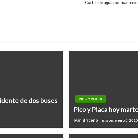
Cortes de agua por mantenim
Entrada
siguiente
cidente de dos buses
PICO Y PLACA
Pico y Placa hoy mart
Iván Briceño
martes enero 5, 2010