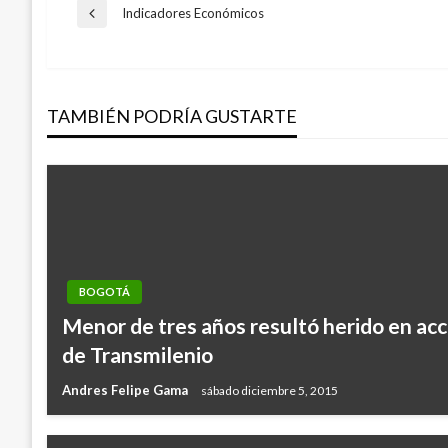
Navegación
Indicadores Económicos
Entrada
anterior
de
TAMBIÉN PODRÍA GUSTARTE
entradas
BOGOTÁ
Menor de tres años resultó herido en ac
de Transmilenio
Andres Felipe Gama
sábado diciembre 5, 2015