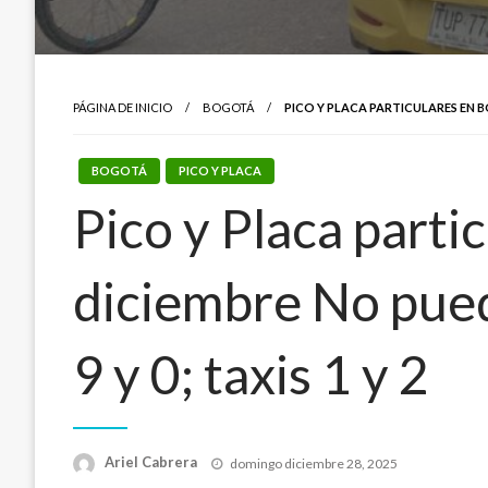
PÁGINA DE INICIO
BOGOTÁ
PICO Y PLACA PARTICULARES EN BOG
BOGOTÁ
PICO Y PLACA
Pico y Placa parti
diciembre No puede
9 y 0; taxis 1 y 2
Publicado
Ariel Cabrera
domingo diciembre 28, 2025
el