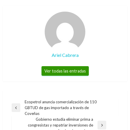
Ariel Cabrera
Ver todas las entradas
Navegación
Ecopetrol anuncia comercialización de 110
GBTUD de gas importado a través de
de
Entrada
Coveñas
anterior
entradas
Gobierno estudia eliminar prima a
congresistas y repatriar inversiones de
Entrada