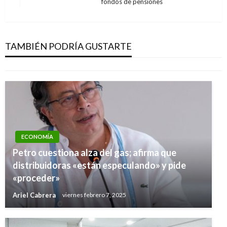
fondos de pensiones
siguiente
NACIONAL
En el Macizo colombiano denuncian amenazas
a líderes sociales
TAMBIÉN PODRÍA GUSTARTE
Manuel Reyes Beltran
viernes septiembre 8, 2017
ECONOMÍA
Petro cuestiona alza del gas; afirma que
distribuidoras «están especulando» y pide
«proceder»
Ariel Cabrera
viernes febrero 7, 2025