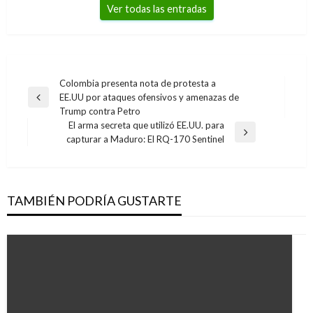
Ver todas las entradas
Navegación
Colombia presenta nota de protesta a
EE.UU por ataques ofensivos y amenazas de
de
Entrada
Trump contra Petro
anterior
entradas
El arma secreta que utilizó EE.UU. para
Entrada
capturar a Maduro: El RQ-170 Sentinel
siguiente
TAMBIÉN PODRÍA GUSTARTE