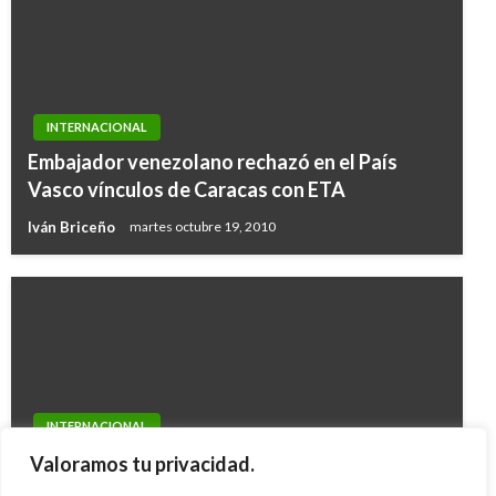
INTERNACIONAL
Embajador venezolano rechazó en el País
Vasco vínculos de Caracas con ETA
Iván Briceño
martes octubre 19, 2010
INTERNACIONAL
Estudiantes asesinados en México no podrían
Valoramos tu privacidad.
ser identificados