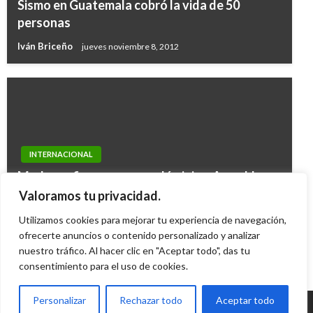
Sismo en Guatemala cobró la vida de 50
personas
Iván Briceño
jueves noviembre 8, 2012
INTERNACIONAL
Maduro afirma que canceló viaje a Asamblea
de ONU en Nueva York porque había un plan
Valoramos tu privacidad.
para matarlo
Utilizamos cookies para mejorar tu experiencia de navegación,
ofrecerte anuncios o contenido personalizado y analizar
Ariel Cabrera
jueves septiembre 26, 2013
nuestro tráfico. Al hacer clic en "Aceptar todo", das tu
consentimiento para el uso de cookies.
Personalizar
Rechazar todo
Aceptar todo
© Radio Santa Fe 1070 am