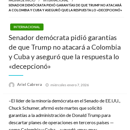
PÁGINA DE INICIO
INTERNACIONAL
SENADOR DEMÓCRATA PIDIÓ GARANTÍAS DE QUE TRUMP NO ATACARÁ
A COLOMBIA Y CUBA Y ASEGURÓ QUE LA RESPUESTA LO «DECEPCIONÓ»
INTERNACIONAL
Senador demócrata pidió garantías
de que Trump no atacará a Colombia
y Cuba y aseguró que la respuesta lo
«decepcionó»
Publicado
Ariel Cabrera
miércoles enero 7, 2026
el
–El líder de la minoría demócrata en el Senado de EE.UU.,
Chuck Schumer, afirmó este martes que solicitó
garantías a la administración de Donald Trump para
descartar planes de operaciones en terceros países —
como Colombia y Cuba— y quedó «muy, muy