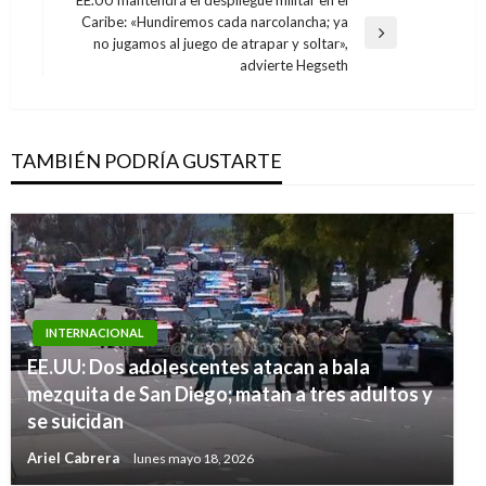
EE.UU mantendrá el despliegue militar en el
Caribe: «Hundiremos cada narcolancha; ya
Entrada
no jugamos al juego de atrapar y soltar»,
siguiente
advierte Hegseth
TAMBIÉN PODRÍA GUSTARTE
INTERNACIONAL
EE.UU: Dos adolescentes atacan a bala
mezquita de San Diego; matan a tres adultos y
se suicidan
Ariel Cabrera
lunes mayo 18, 2026