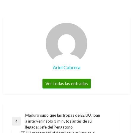
Ariel Cabrera
Ver todas las entradas
Navegación
Maduro supo que las tropas de EE.UU. iban
a intervenir solo 3 minutos antes de su
de
Entrada
llegada: Jefe del Pengatono
anterior
entradas