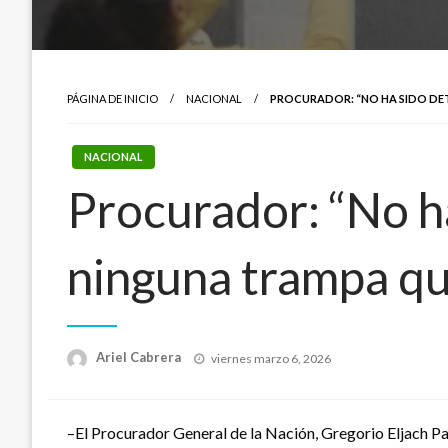
PÁGINA DE INICIO
NACIONAL
PROCURADOR: “NO HA SIDO DET
NACIONAL
Procurador: “No ha
ninguna trampa qu
Publicado
Ariel Cabrera
viernes marzo 6, 2026
el
–El Procurador General de la Nación, Gregorio Eljach Pa