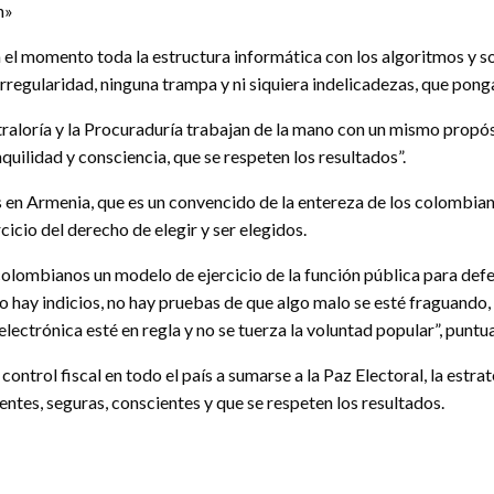
n»
ta el momento toda la estructura informática con los algoritmos y 
irregularidad, ninguna trampa y ni siquiera indelicadezas, que ponga
traloría y la Procuraduría trabajan de la mano con un mismo propósi
uilidad y consciencia, que se respeten los resultados”.
 en Armenia, que es un convencido de la entereza de los colombianos
rcicio del derecho de elegir y ser elegidos.
colombianos un modelo de ejercicio de la función pública para def
no hay indicios, no hay pruebas de que algo malo se esté fraguando
electrónica esté en regla y no se tuerza la voluntad popular”, puntu
 control fiscal en todo el país a sumarse a la Paz Electoral, la est
rentes, seguras, conscientes y que se respeten los resultados.