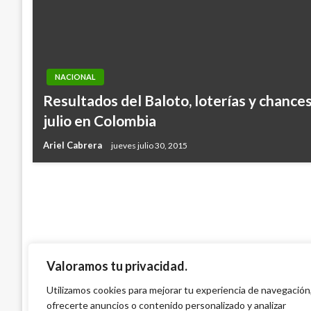
NACIONAL
NACIONAL
Resultados del Baloto, loterías y chance
Aparece vivo trabajador que acompañab
julio en Colombia
asesinados en Yarumal
Ariel Cabrera
jueves julio 30, 2015
Manuel Reyes Beltran
viernes septiembre 21, 2018
Valoramos tu privacidad.
Utilizamos cookies para mejorar tu experiencia de navegación
ofrecerte anuncios o contenido personalizado y analizar