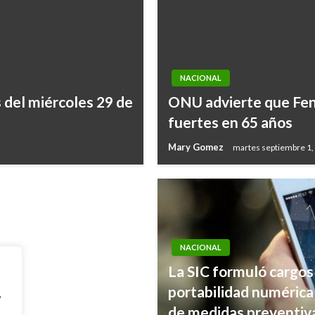
NACIONAL
s del miércoles 29 de
ONU advierte que Fen
a a geólogos
fuertes en 65 años
Mary Gomez
martes septiembre 1,
NACIONAL
La SIC formuló cargos 
portabilidad numérica 
,
de medidas preventiv