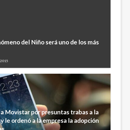
ómeno del Niño será uno de los más
 2015
a Movistar por presuntas trabas a la
y le ordenó a la empresa la adopción
as