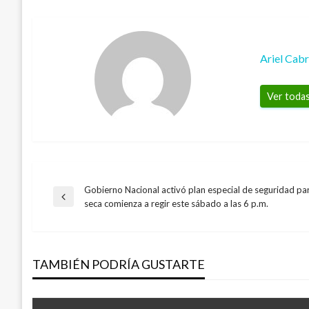
Ariel Cab
Ver todas
Gobierno Nacional activó plan especial de seguridad par
Navegación
Entrada
seca comienza a regir este sábado a las 6 p.m.
anterior
de
TAMBIÉN PODRÍA GUSTARTE
entradas