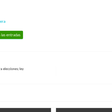
rera
 las entradas
a elecciones; ley