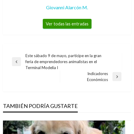
Giovanni Alarcón M.
Ver todas las entradas
Navegación
Este sábado 9 de mayo, participe en la gran
feria de emprendedores animalistas en el
de
Entrada
Terminal Modelia I
anterior
entradas
Indicadores
Entrada
Económicos
siguiente
TAMBIÉN PODRÍA GUSTARTE