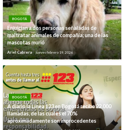
BOGOTÁ
Enjuician a dos personas señaladas de
maltratar animales de compañía; una de las
mascotas murió
Ariel Cabrera
jueves febrero 19, 2026
BOGOTÁ
A diario la Línea 123 en Bogotá recibe 22.000
llamadas, de las cuales el 70%
aproximadamente son improcedentes