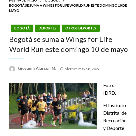
PÁGINA DE INICIO
BOGOTÁ
BOGOTÁ SE SUMA A WINGS FOR LIFE WORLD RUN ESTE DOMINGO 10 DE
MAYO
BOGOTÁ
DEPORTES
OTROS DEPORTES
Bogotá se suma a Wings for Life
World Run este domingo 10 de mayo
Publicado
Giovanni Alarcón M.
viernes mayo 8, 2026
el
Foto:
IDRD.
El Instituto
Distrital de
Recreación
y Deporte