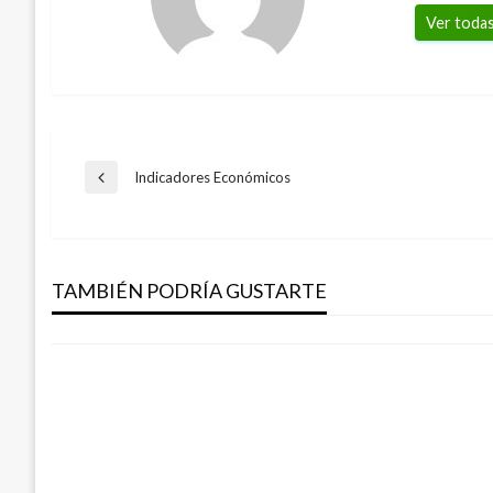
Ver todas
Navegación
Indicadores Económicos
Entrada
anterior
BOGOTÁ
de
TransMilenio investiga causas del accidn
lesionados en la calle 106
TAMBIÉN PODRÍA GUSTARTE
entradas
Iván Briceño
martes febrero 12, 2019