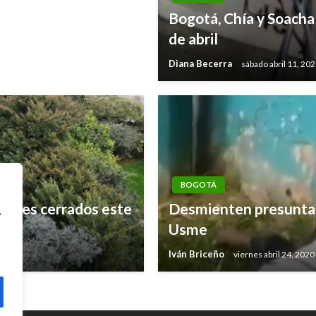
Bogotá, Chía y Soacha
de abril
Diana Becerra
sábado abril 11, 20
BOGOTÁ
rques cerrados este
Desmienten presunta 
,
Usme
Iván Briceño
viernes abril 24, 2020