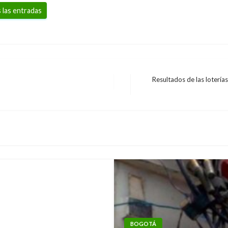
 las entradas
Resultados de las lotería
Entrada
siguiente
ete que dejó 14
BOGOTÁ