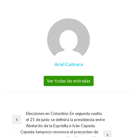
Ariel Cabrera
Ver todas las entradas
Navegación
Elecciones en Colombia: En segunda vuelta
el 21 de junio se definirá la presidencia entre
de
Entrada
Abelardo de la Espriella e Iván Cepeda
anterior
entradas
Cepeda tampoco reconoce el preconteo de