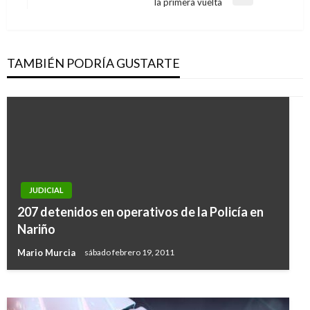
Entrada
la primera vuelta
siguiente
TAMBIÉN PODRÍA GUSTARTE
NACIONAL
JUDICIAL
Cargos a exalcalde de Solano, Caquetá, por
207 detenidos en operativos de la Policía en
irregularidades en contrato de $1.211
Nariño
millones
Mario Murcia
sábado febrero 19, 2011
Manuel Reyes Beltran
jueves enero 11, 2018