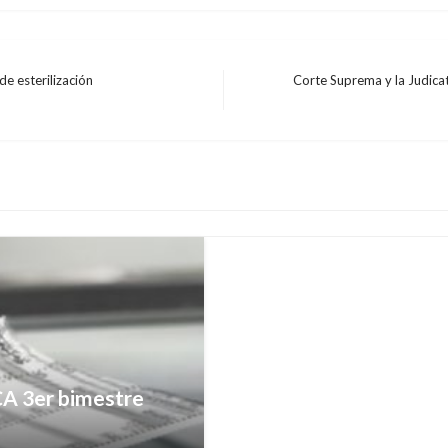
e esterilización
Corte Suprema y la Judica
Entrada
BOGOTÁ
siguiente
Aprueban, en primer d
Usme
Manuel Reyes Beltran
lunes juli
CA 3er bimestre