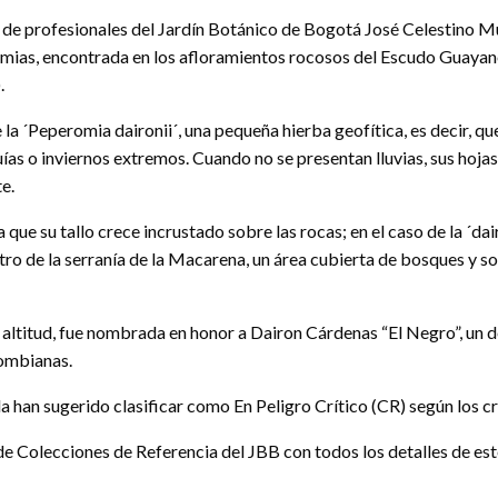
de profesionales del Jardín Botánico de Bogotá José Celestino Mu
mias, encontrada en los afloramientos rocosos del Escudo Guayané
.
e la ´Peperomia daironii´, una pequeña hierba geofítica, es decir, 
as o inviernos extremos. Cuando no se presentan lluvias, sus hojas
e.
 que su tallo crece incrustado sobre las rocas; en el caso de la ´da
tro de la serranía de la Macarena, un área cubierta de bosques y 
e altitud, fue nombrada en honor a Dairon Cárdenas “El Negro”, u
lombianas.
la han sugerido clasificar como En Peligro Crítico (CR) según los cr
de Colecciones de Referencia del JBB con todos los detalles de est