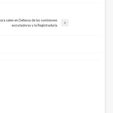
tura salen en Defensa de las comisiones
escrutadoras y la Registraduría
ebate, construcción del hospital de
o 30, 2018