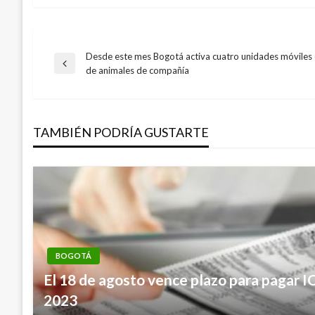
Desde este mes Bogotá activa cuatro unidades móviles d
Navegación
Entrada
de animales de compañía
anterior
de
TAMBIÉN PODRÍA GUSTARTE
entradas
BOGOTÁ
El 18 de agosto vence plazo para pagar I
2023