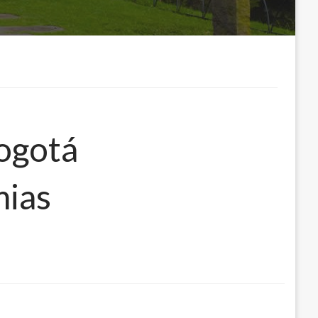
Bogotá
mias