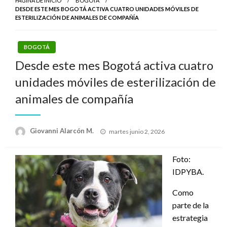
PÁGINA DE INICIO
BOGOTÁ
DESDE ESTE MES BOGOTÁ ACTIVA CUATRO UNIDADES MÓVILES DE
ESTERILIZACIÓN DE ANIMALES DE COMPAÑÍA
BOGOTÁ
Desde este mes Bogotá activa cuatro
unidades móviles de esterilización de
animales de compañía
Publicado
Giovanni Alarcón M.
martes junio 2, 2026
el
Foto:
IDPYBA.
Como
parte de la
estrategia