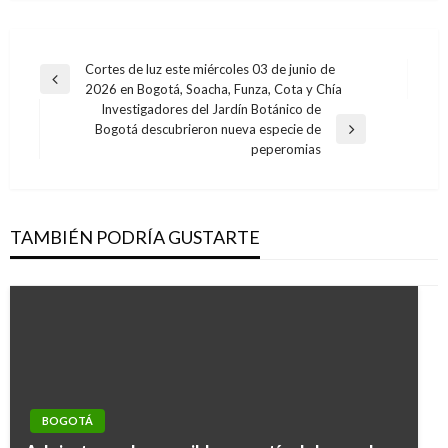
Navegación
Cortes de luz este miércoles 03 de junio de
Entrada
2026 en Bogotá, Soacha, Funza, Cota y Chía
de
anterior
Investigadores del Jardín Botánico de
entradas
Bogotá descubrieron nueva especie de
Entrada
peperomias
siguiente
TAMBIÉN PODRÍA GUSTARTE
BOGOTÁ