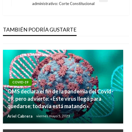
Entrada
administrativo: Corte Constitucional
siguiente
INTERNACIONAL
Polémica por llamada de Trump a la viuda de un
soldado
TAMBIÉN PODRÍA GUSTARTE
Andres Felipe Gama
miércoles octubre 18, 2017
COVID-19
OMS declara el fin de la pandemia del Covid-
19, pero advierte: «Este virus llegó para
quedarse; todavía está matando».
Ariel Cabrera
viernes mayo 5, 2023