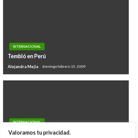
INTERNACIONAL
Tembló en Perú
Alejandra Mejía
domingo febrero 15, 2009
INTERNACIONAL
Incendio en crucero deja varados a 4.500
Valoramos tu privacidad.