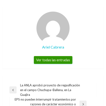
Ariel Cabrera
Ver todas las entradas
Navegación
La ANLA aprobó proyecto de regasificación
en el campo Chuchupa–Ballena, en La
de
Entrada
Guajira
anterior
entradas
EPS no pueden interrumpir tratamientos por
razones de carácter económico o