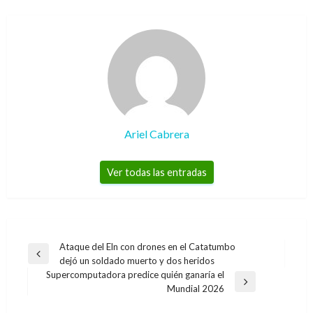
Ariel Cabrera
Ver todas las entradas
Navegación
Ataque del Eln con drones en el Catatumbo
Entrada
dejó un soldado muerto y dos heridos
de
anterior
Supercomputadora predice quién ganaría el
entradas
Entrada
Mundial 2026
siguiente