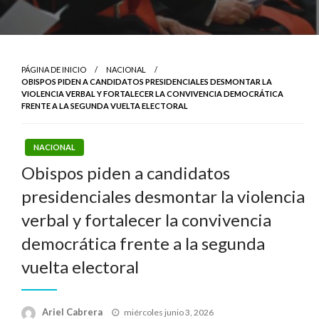
PÁGINA DE INICIO
NACIONAL
OBISPOS PIDEN A CANDIDATOS PRESIDENCIALES DESMONTAR LA
VIOLENCIA VERBAL Y FORTALECER LA CONVIVENCIA DEMOCRÁTICA
FRENTE A LA SEGUNDA VUELTA ELECTORAL
NACIONAL
Obispos piden a candidatos
presidenciales desmontar la violencia
verbal y fortalecer la convivencia
democrática frente a la segunda
vuelta electoral
Publicado
Ariel Cabrera
miércoles junio 3, 2026