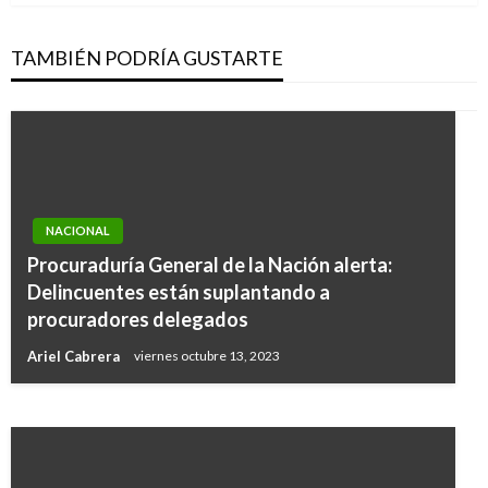
TAMBIÉN PODRÍA GUSTARTE
NACIONAL
NACIONAL
Procuraduría General de la Nación alerta:
Ministerio de Ambiente delimita cinco nuevos
Delincuentes están suplantando a
páramos para beneficiar a más de 6 millones de
procuradores delegados
colombianos
Ariel Cabrera
viernes octubre 13, 2023
Giovanni Alarcón M.
miércoles diciembre 14, 2016