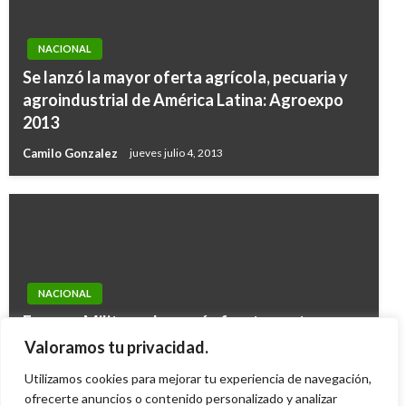
NACIONAL
Se lanzó la mayor oferta agrícola, pecuaria y
agroindustrial de América Latina: Agroexpo
2013
Camilo Gonzalez
jueves julio 4, 2013
NACIONAL
Fuerzas Militares lanzarán fuerte contra-
ofensiva contra guerrilla y bandas criminales
Valoramos tu privacidad.
en el Bajo Cauca antioqueño
Utilizamos cookies para mejorar tu experiencia de navegación,
Ariel Cabrera
ofrecerte anuncios o contenido personalizado y analizar
domingo agosto 17, 2014