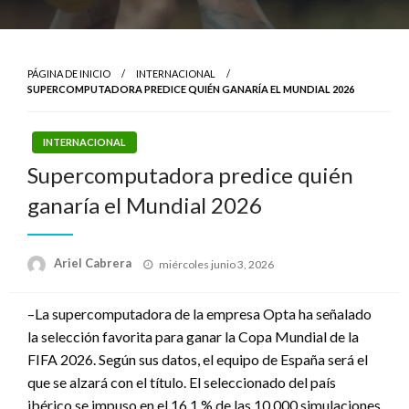
PÁGINA DE INICIO
INTERNACIONAL
SUPERCOMPUTADORA PREDICE QUIÉN GANARÍA EL MUNDIAL 2026
INTERNACIONAL
Supercomputadora predice quién
ganaría el Mundial 2026
Publicado
Ariel Cabrera
miércoles junio 3, 2026
el
–La supercomputadora de la empresa Opta ha señalado
la selección favorita para ganar la Copa Mundial de la
FIFA 2026. Según sus datos, el equipo de España será el
que se alzará con el título. El seleccionado del país
ibérico se impuso en el 16,1 % de las 10.000 simulaciones