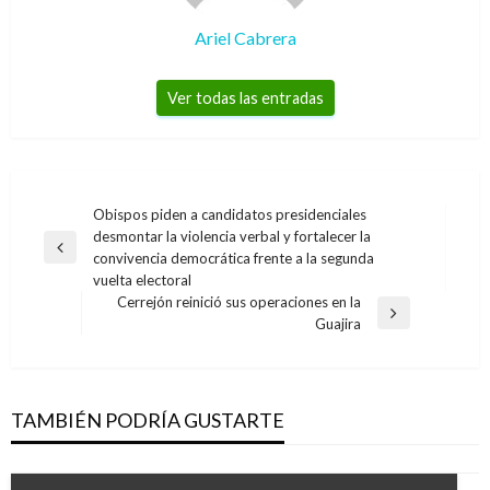
Ariel Cabrera
Ver todas las entradas
Navegación
Obispos piden a candidatos presidenciales
desmontar la violencia verbal y fortalecer la
de
Entrada
convivencia democrática frente a la segunda
entradas
anterior
vuelta electoral
Cerrejón reinició sus operaciones en la
Entrada
Guajira
siguiente
TAMBIÉN PODRÍA GUSTARTE