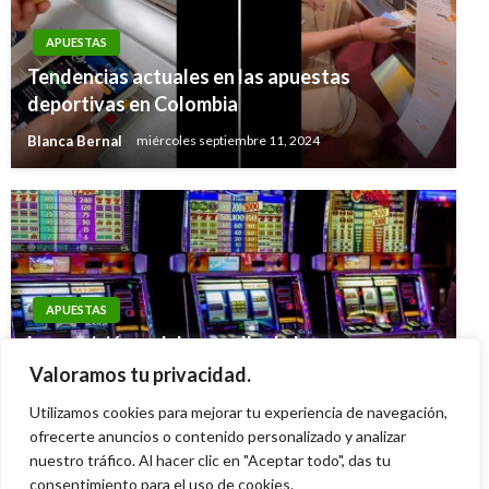
APUESTAS
Tendencias actuales en las apuestas
deportivas en Colombia
Blanca Bernal
miércoles septiembre 11, 2024
APUESTAS
La aparición y el desarrollo de las
tragamonedas en Colombia: maquinas de
Valoramos tu privacidad.
juego en linea
Utilizamos cookies para mejorar tu experiencia de navegación,
Blanca Bernal
ofrecerte anuncios o contenido personalizado y analizar
lunes septiembre 23, 2024
nuestro tráfico. Al hacer clic en "Aceptar todo", das tu
consentimiento para el uso de cookies.