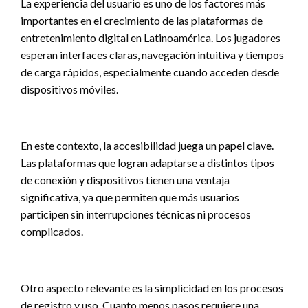
La experiencia del usuario es uno de los factores más
importantes en el crecimiento de las plataformas de
entretenimiento digital en Latinoamérica. Los jugadores
esperan interfaces claras, navegación intuitiva y tiempos
de carga rápidos, especialmente cuando acceden desde
dispositivos móviles.
En este contexto, la accesibilidad juega un papel clave.
Las plataformas que logran adaptarse a distintos tipos
de conexión y dispositivos tienen una ventaja
significativa, ya que permiten que más usuarios
participen sin interrupciones técnicas ni procesos
complicados.
Otro aspecto relevante es la simplicidad en los procesos
de registro y uso. Cuanto menos pasos requiere una