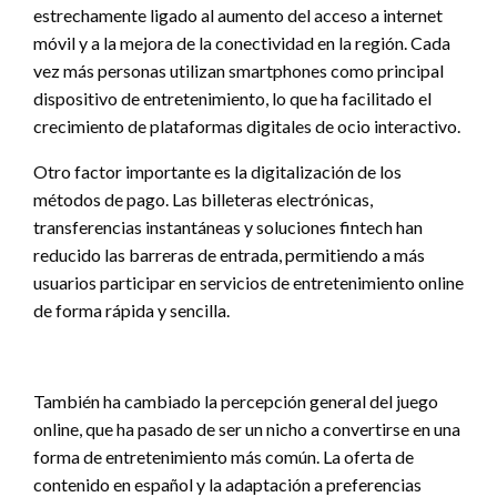
estrechamente ligado al aumento del acceso a internet
móvil y a la mejora de la conectividad en la región. Cada
vez más personas utilizan smartphones como principal
dispositivo de entretenimiento, lo que ha facilitado el
crecimiento de plataformas digitales de ocio interactivo.
Otro factor importante es la digitalización de los
métodos de pago. Las billeteras electrónicas,
transferencias instantáneas y soluciones fintech han
reducido las barreras de entrada, permitiendo a más
usuarios participar en servicios de entretenimiento online
de forma rápida y sencilla.
También ha cambiado la percepción general del juego
online, que ha pasado de ser un nicho a convertirse en una
forma de entretenimiento más común. La oferta de
contenido en español y la adaptación a preferencias