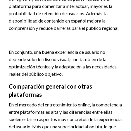
plataforma para comenzar a interactuar, mayor es la
probabilidad de retención de usuarios. Además, la
disponibilidad de contenido en español mejora la
comprensión y reduce barreras para el público regional.
En conjunto, una buena experiencia de usuario no
depende solo del diseño visual, sino también de la
optimización técnica y la adaptación a las necesidades
reales del público objetivo.
Comparación general con otras
plataformas
En el mercado del entretenimiento online, la competencia
entre plataformas es alta y las diferencias entre ellas
suelen estar en aspectos muy concretos de la experiencia
del usuario. Más que una superioridad absoluta, lo que