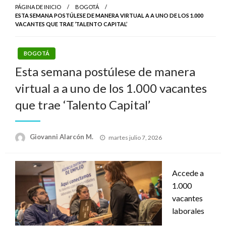
PÁGINA DE INICIO
BOGOTÁ
ESTA SEMANA POSTÚLESE DE MANERA VIRTUAL A A UNO DE LOS 1.000
VACANTES QUE TRAE ‘TALENTO CAPITAL’
BOGOTÁ
Esta semana postúlese de manera
virtual a a uno de los 1.000 vacantes
que trae ‘Talento Capital’
Publicado
Giovanni Alarcón M.
martes julio 7, 2026
el
Accede a
1.000
vacantes
laborales