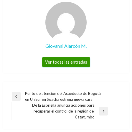
Giovanni Alarcón M.
Ver todas las entradas
Navegación
Punto de atención del Acueducto de Bogotá
Entrada
en Unisur en Soacha estrena nueva cara
de
anterior
De la Espriella anuncia acciones para
entradas
recuperar el control de la región del
Entrada
Catatumbo
siguiente