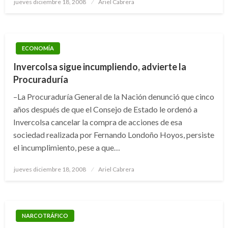
Publicado
jueves diciembre 18, 2008
Ariel Cabrera
el
ECONOMÍA
Invercolsa sigue incumpliendo, advierte la
Procuraduría
–La Procuraduría General de la Nación denunció que cinco
años después de que el Consejo de Estado le ordenó a
Invercolsa cancelar la compra de acciones de esa
sociedad realizada por Fernando Londoño Hoyos, persiste
el incumplimiento, pese a que…
Publicado
jueves diciembre 18, 2008
Ariel Cabrera
el
NARCOTRÁFICO