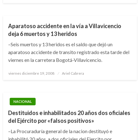
NACIONAL
NOTICIA EXTRAORDINARIA
Aparatoso accidente en la vía a Villavicencio
deja 6 muertos y 13 heridos
–Seis muertos y 13 heridos es el saldo que dejó un
aparatoso accidente de transito registrado esta tarde del
viernes en la carretera Bogotá-Villavicencio.
Publicado
viernes diciembre 19, 2008
Ariel Cabrera
el
NACIONAL
Destituidos e inhabilitados 20 años dos oficiales
del Ejército por «falsos positivos»
–La Procuraduría general de la nacion destituyó e
inhabilitó 20 años, a dos oficiales del Ejercito por