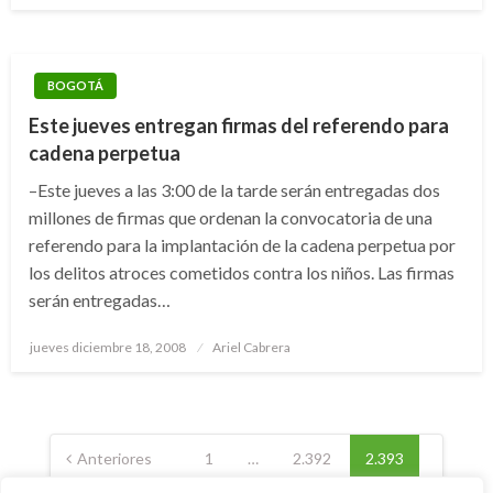
BOGOTÁ
Este jueves entregan firmas del referendo para
cadena perpetua
–Este jueves a las 3:00 de la tarde serán entregadas dos
millones de firmas que ordenan la convocatoria de una
referendo para la implantación de la cadena perpetua por
los delitos atroces cometidos contra los niños. Las firmas
serán entregadas…
Publicado
jueves diciembre 18, 2008
Ariel Cabrera
el
Paginación
de
Anteriores
1
…
2.392
2.393
entradas