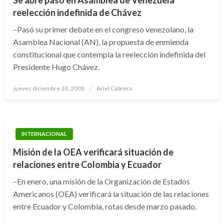
Se abre paso en Asamblea de Venezuela
reelección indefinida de Chávez
–Pasó su primer debate en el congreso venezolano, la
Asamblea Nacional (AN), la propuesta de enmienda
constitucional que contempla la reelección indefinida del
Presidente Hugo Chávez.
Publicado
jueves diciembre 18, 2008
Ariel Cabrera
el
INTERNACIONAL
Misión de la OEA verificará situación de
relaciones entre Colombia y Ecuador
–En enero, una misión de la Organización de Estados
Americanos (OEA) verificará la situación de las relaciones
entre Ecuador y Colombia, rotas desde marzo pasado.