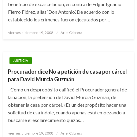
beneficio de excarcelación, en contra de Edgar Ignacio
Fierro Flórez, alias ‘Don Antonio’. De acuerdo con lo
establecido los crímenes fueron ejecutados por…
Publicado
viernes diciembre 19, 2008
Ariel Cabrera
el
JUSTICIA
Procurador dice No a petición de casa por cárcel
para David Murcia Guzmán
–Como un despropósito calificó el Procurador general de
la nacion, la pretensión de David Murcia Guzman, de
obtener la casa por cárcel. «Es un despropósito hacer una
solicitud de esa índole, cuando apenas está empezando a
buscarse el esclarecimiento quizás…
Publicado
viernes diciembre 19, 2008
Ariel Cabrera
el