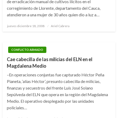
de erradicación manual de cultivos ilícitos en el
corregimiento de Llorente, departamento del Cauca,
atendieron a una mujer de 30 años quien dio a luz a…
Publicado
jueves diciembre 18, 2008
Ariel Cabrera
el
CONFLICTO ARMADO
Cae cabecilla de las milicias del ELN en el
Magdalena Medio
–En operaciones conjuntas fue capturado Héctor Peña
Pianeta, ‘alías Héctor’, presunto cabecilla de milicias,
finanzas y secuestros del frente Luís José Solano
Sepúlveda del ELN que opera en la región del Magdalena
Medio. El operativo desplegado por las unidades
policiales…