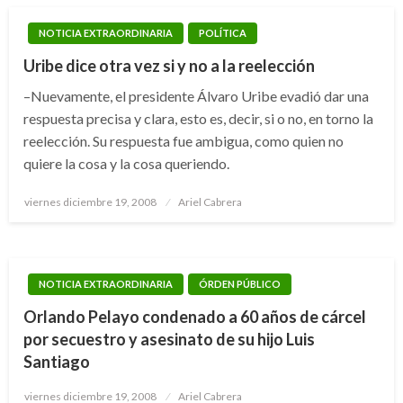
NOTICIA EXTRAORDINARIA
POLÍTICA
Uribe dice otra vez si y no a la reelección
–Nuevamente, el presidente Álvaro Uribe evadió dar una
respuesta precisa y clara, esto es, decir, si o no, en torno la
reelección. Su respuesta fue ambigua, como quien no
quiere la cosa y la cosa queriendo.
Publicado
viernes diciembre 19, 2008
Ariel Cabrera
el
NOTICIA EXTRAORDINARIA
ÓRDEN PÚBLICO
Orlando Pelayo condenado a 60 años de cárcel
por secuestro y asesinato de su hijo Luis
Santiago
Publicado
viernes diciembre 19, 2008
Ariel Cabrera