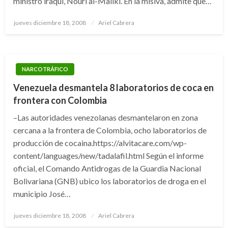
ministro iraquí, Nouri al-Maliki. En la misiva, admite que…
Publicado
jueves diciembre 18, 2008
Ariel Cabrera
el
NARCOTRÁFICO
Venezuela desmantela 8 laboratorios de coca en
frontera con Colombia
–Las autoridades venezolanas desmantelaron en zona
cercana a la frontera de Colombia, ocho laboratorios de
producción de cocaina.https://alvitacare.com/wp-
content/languages/new/tadalafil.html Según el informe
oficial, el Comando Antidrogas de la Guardia Nacional
Bolivariana (GNB) ubico los laboratorios de droga en el
municipio José…
Publicado
jueves diciembre 18, 2008
Ariel Cabrera
el