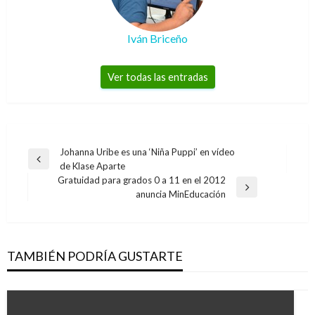
Iván Briceño
Ver todas las entradas
Navegación
Johanna Uribe es una ‘Niña Puppi’ en vídeo
Entrada
de Klase Aparte
de
anterior
Gratuidad para grados 0 a 11 en el 2012
entradas
Entrada
anuncia MinEducación
siguiente
TAMBIÉN PODRÍA GUSTARTE