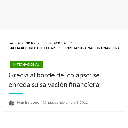
PÁGINA DE INICIO
INTERNACIONAL
GRECIA AL BORDE DEL COLAPSO: SE ENREDA SU SALVACIÓN FINANCIERA
INTERNACIONAL
Grecia al borde del colapso: se
enreda su salvación financiera
Publicado
Iván Briceño
jueves noviembre 3, 2011
el