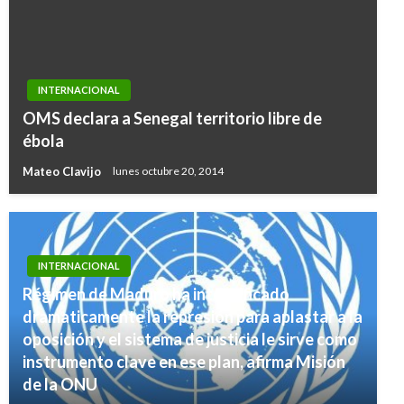
INTERNACIONAL
OMS declara a Senegal territorio libre de
ébola
Mateo Clavijo
lunes octubre 20, 2014
INTERNACIONAL
Régimen de Maduro ha intensificado
dramaticamente la represión para aplastar a la
oposición y el sistema de justicia le sirve como
instrumento clave en ese plan, afirma Misión
de la ONU