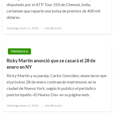
disputado por el ATP Tour 250 de Chennai, India,
certamen que reparte una bolsa de premios de 400 mil
dólares.
Publicado
domingo enero 1, 2012
Iván Briceño
el
FARÁNDULA
Ricky Martin anunció que se casará el 28 de
enero en NY
Ricky Martin y su pareja, Carlos González, anunciaron que
el próximo 28 de enero contraerán matrimonio en la
ciudad de Nueva York, según lo publicó el periódico
puertoriqueño «El Nuevo Día» en su página web.
Publicado
domingo enero 1, 2012
Iván Briceño
el