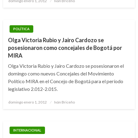
domingo enero 1, 2012
Iván Briceño
el
POLÍTICA
Olga Victoria Rubio y Jairo Cardozo se
posesionaron como concejales de Bogotá por
MIRA
Olga Victoria Rubio y Jairo Cardozo se posesionaron el
domingo como nuevos Concejales del Movimiento
Político MIRA en el Concejo de Bogotá para el período
legislativo 2.012-2.015.
Publicado
domingo enero 1, 2012
Iván Briceño
el
INTERNACIONAL