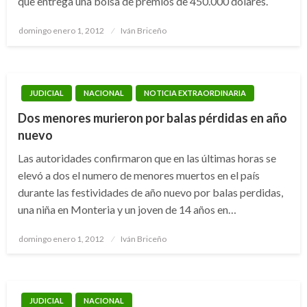
que entrega una bolsa de premios de 450.000 dólares.
Publicado
domingo enero 1, 2012
Iván Briceño
el
JUDICIAL
NACIONAL
NOTICIA EXTRAORDINARIA
Dos menores murieron por balas pérdidas en año
nuevo
Las autoridades confirmaron que en las últimas horas se
elevó a dos el numero de menores muertos en el país
durante las festividades de año nuevo por balas perdidas,
una niña en Monteria y un joven de 14 años en…
Publicado
domingo enero 1, 2012
Iván Briceño
el
JUDICIAL
NACIONAL