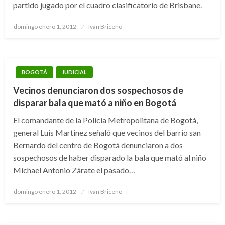
partido jugado por el cuadro clasificatorio de Brisbane.
Publicado
domingo enero 1, 2012
Iván Briceño
el
BOGOTÁ
JUDICIAL
Vecinos denunciaron dos sospechosos de
disparar bala que mató a niño en Bogotá
El comandante de la Policía Metropolitana de Bogotá,
general Luis Martinez señaló que vecinos del barrio san
Bernardo del centro de Bogotá denunciaron a dos
sospechosos de haber disparado la bala que mató al niño
Michael Antonio Zárate el pasado…
Publicado
domingo enero 1, 2012
Iván Briceño
el