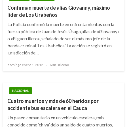
Confirman muerte de alias Giovanny, máximo
líder de Los Urabeños
La Policía confirmó la muerte en enfrentamientos con la
fuerza pública de Juan de Jesús Úsuga,alias de «Giovanny»
o «El guerrillero», señalado de ser el máximo jefe de la
banda criminal ‘Los Urabeños’. La acción se registró en
jurisdicción de…
Publicado
domingo enero 1, 2012
Iván Briceño
el
NACIONAL
Cuatro muertos y más de 60 heridos por
accidente bus escalera en el Cauca
Un paseo comunitario en un vehiculo escalera, más
conocido como ‘chiva’ dejo un saldo de cuatro muertos,