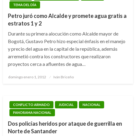
TEMA DEL DÍA
Petro juró como Alcalde y promete agua gratis a
estratos 1 y 2
Durante su primera alocución como Alcalde mayor de
Bogotá, Gustavo Petro hizo especial énfasis en el manejo
y precio del agua en la capital de la república, además
arremetió contra los constructores que realizaron
proyectos cerca a afluentes de agua…
Publicado
domingo enero 1, 2012
Iván Briceño
el
CONFLICTO ARMADO
JUDICIAL
NACIONAL
PANORAMA NACIONAL
Dos policías heridos por ataque de guerrilla en
Norte de Santander