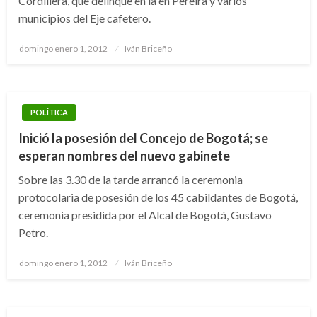
Cordillera’, que delinque en la en Pereira y varios
municipios del Eje cafetero.
Publicado
domingo enero 1, 2012
Iván Briceño
el
POLÍTICA
Inició la posesión del Concejo de Bogotá; se
esperan nombres del nuevo gabinete
Sobre las 3.30 de la tarde arrancó la ceremonia
protocolaria de posesión de los 45 cabildantes de Bogotá,
ceremonia presidida por el Alcal de Bogotá, Gustavo
Petro.
Publicado
domingo enero 1, 2012
Iván Briceño
el