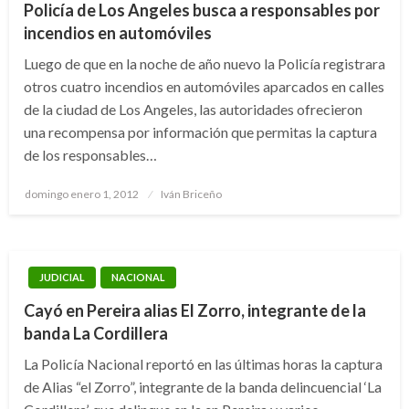
Policía de Los Angeles busca a responsables por
incendios en automóviles
Luego de que en la noche de año nuevo la Policía registrara
otros cuatro incendios en automóviles aparcados en calles
de la ciudad de Los Angeles, las autoridades ofrecieron
una recompensa por información que permitas la captura
de los responsables…
Publicado
domingo enero 1, 2012
Iván Briceño
el
JUDICIAL
NACIONAL
Cayó en Pereira alias El Zorro, integrante de la
banda La Cordillera
La Policía Nacional reportó en las últimas horas la captura
de Alias “el Zorro”, integrante de la banda delincuencial ‘La