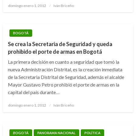
Publicado
domingo enero 1, 2012
Iván Briceño
el
BOGOTÁ
Se crea la Secretaria de Seguridad y queda
prohibido el porte de armas en Bogotá
La primera decisión en cuanto a seguridad que tomó la
nueva Administración Distrital, es la creación inmediata
de la Secretaria Distrital de Seguridad, además el alcalde
Mayor Gustavo Petro prohibió el porte de armas en la
capital del país durante…
Publicado
domingo enero 1, 2012
Iván Briceño
el
BOGOTÁ
PANORAMA NACIONAL
POLÍTICA