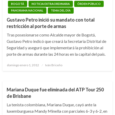
BOGOTÁ
NOTICIA EXTRAORDINARIA
ÓRDEN PÚBLICO
PANORAMA NACIONAL
TEMA DEL DÍA
Gustavo Petro inició su mandato con total
restricción al porte de armas
Tras posesionarse como Alcalde mayor de Bogotá,
Gustavo Petro indicó que creará la Secretaria Distrital de
Seguridad y aseguró que implementará la prohibición al
porte de armas durante las 24 horas en la capital del país.
Publicado
domingo enero 1, 2012
Iván Briceño
el
DEPORTES
TENIS
Mariana Duque fue eliminada del ATP Tour 250
de Brisbane
La tenista colombiana, Mariana Duque, cayó ante la
luxemburguesa Mandy Minella con parciales 6-3 y 6-2, en