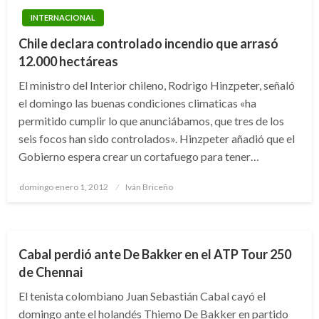
INTERNACIONAL
Chile declara controlado incendio que arrasó
12.000 hectáreas
El ministro del Interior chileno, Rodrigo Hinzpeter, señaló
el domingo las buenas condiciones climaticas «ha
permitido cumplir lo que anunciábamos, que tres de los
seis focos han sido controlados». Hinzpeter añadió que el
Gobierno espera crear un cortafuego para tener…
Publicado
domingo enero 1, 2012
Iván Briceño
el
DEPORTES
TENIS
Cabal perdió ante De Bakker en el ATP Tour 250
de Chennai
El tenista colombiano Juan Sebastián Cabal cayó el
domingo ante el holandés Thiemo De Bakker en partido