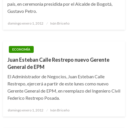
país, en ceremonia presidida por el Alcalde de Bogotá,
Gustavo Petro.
Publicado
domingo enero 1, 2012
Iván Briceño
el
ECONOMÍA
Juan Esteban Calle Restrepo nuevo Gerente
General de EPM
El Administrador de Negocios, Juan Esteban Calle
Restrepo, ejercerá a partir de este lunes como nuevo
Gerente General de EPM, en reemplazo del Ingeniero Civil
Federico Restrepo Posada.
Publicado
domingo enero 1, 2012
Iván Briceño
el