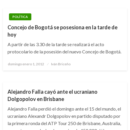
POLÍTICA
Concejo de Bogotá se posesiona en la tarde de
hoy
A partir de las 3.30 de la tarde se realizará el acto
protocolario de la posesión del nuevo Concejo de Bogotá.
Publicado
domingo enero 1, 2012
Iván Briceño
el
DEPORTES
TENIS
Alejandro Falla cayó ante el ucraniano
Dolgopolov en Brisbane
Alejandro Falla perdió el domingo ante el 15 del mundo, el
ucraniano Alexandr Dolgopolov en partido disputado por
la primera ronda del ATP Tour 250 de Brisbane, Australia,