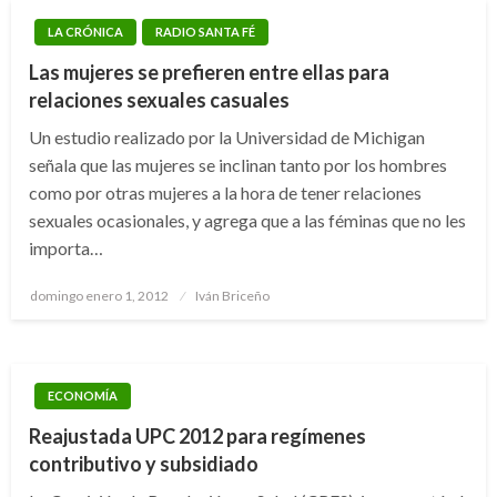
LA CRÓNICA
RADIO SANTA FÉ
Las mujeres se prefieren entre ellas para
relaciones sexuales casuales
Un estudio realizado por la Universidad de Michigan
señala que las mujeres se inclinan tanto por los hombres
como por otras mujeres a la hora de tener relaciones
sexuales ocasionales, y agrega que a las féminas que no les
importa…
Publicado
domingo enero 1, 2012
Iván Briceño
el
ECONOMÍA
Reajustada UPC 2012 para regímenes
contributivo y subsidiado