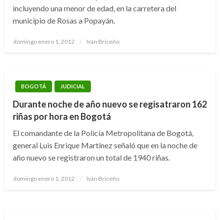
incluyendo una menor de edad, en la carretera del
municipio de Rosas a Popayán.
Publicado
domingo enero 1, 2012
Iván Briceño
el
BOGOTÁ
JUDICIAL
Durante noche de año nuevo se regisatraron 162
riñas por hora en Bogotá
El comandante de la Policía Metropolitana de Bogotá,
general Luis Enrique Martínez señaló que en la noche de
año nuevo se registraron un total de 1940 riñas.
Publicado
domingo enero 1, 2012
Iván Briceño
el
DEPORTES