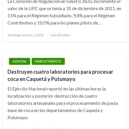
La Comisión de Regulación en Salud (CRES), incrementó el
valor de la UPC que se tenía a 31 de diciembre de 2011, en
11% para el Régimen Subsidiado, 9,4% para el Régimen
Contributivo y 10.5% para los planes piloto de…
Publicado
domingo enero 1, 2012
Iván Briceño
el
JUDICIAL
NARCOTRÁFICO
Destruyen cuatro laboratorios para procesar
coca en Caquetá y Putumayo
El Ejército Nacional reportó en las últimas horas la
localización y posterior destrucción de cuatro
laboratorios artesanales para el procesamiento de pasta
base de coca en los departamentos de Caquetá y
Putumayo.
Publicado