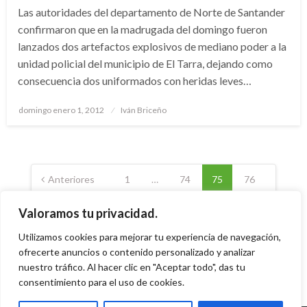
Las autoridades del departamento de Norte de Santander
confirmaron que en la madrugada del domingo fueron
lanzados dos artefactos explosivos de mediano poder a la
unidad policial del municipio de El Tarra, dejando como
consecuencia dos uniformados con heridas leves…
Publicado
domingo enero 1, 2012
Iván Briceño
el
Paginación
de
Anteriores
1
…
74
75
76
entradas
Siguientes
Valoramos tu privacidad.
Utilizamos cookies para mejorar tu experiencia de navegación,
ofrecerte anuncios o contenido personalizado y analizar
nuestro tráfico. Al hacer clic en "Aceptar todo", das tu
consentimiento para el uso de cookies.