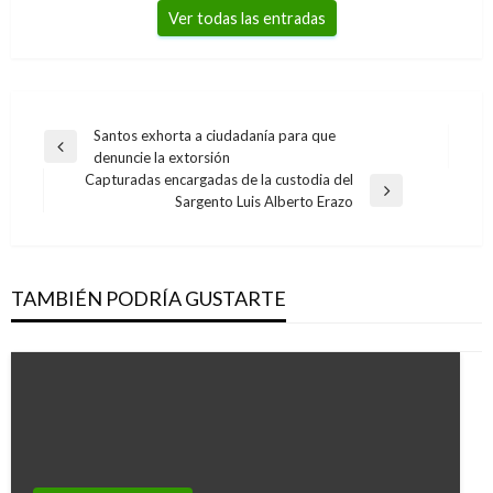
Ver todas las entradas
Navegación
Santos exhorta a ciudadanía para que
Entrada
denuncie la extorsión
de
anterior
Capturadas encargadas de la custodia del
entradas
Entrada
Sargento Luis Alberto Erazo
siguiente
TAMBIÉN PODRÍA GUSTARTE