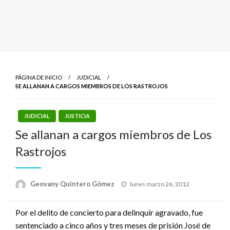
PÁGINA DE INICIO
JUDICIAL
SE ALLANAN A CARGOS MIEMBROS DE LOS RASTROJOS
JUDICIAL
JUSTICIA
Se allanan a cargos miembros de Los
Rastrojos
Publicado
Geovany Quintero Gómez
lunes marzo 26, 2012
el
Por el delito de concierto para delinquir agravado, fue
sentenciado a cinco años y tres meses de prisión José de