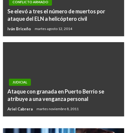
CONFLICTO ARMADO
Se elevó a tres el número de muertos por
ataque del ELN a helicóptero civil
Iván Briceño
martes agosto 12, 2014
JUDICIAL
JUDICIAL
Ataque con granada en Puerto Berrío se
Dos policías muertos y cinco heridos deja una
atribuye a una venganza personal
emboscada de las Farc
Ariel Cabrera
martes noviembre 8, 2011
Iván Briceño
viernes marzo 26, 2010