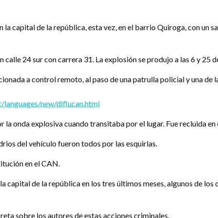
 capital de la república, esta vez, en el barrio Quiroga, con un sald
n calle 24 sur con carrera 31. La explosión se produjo a las 6 y 25 
ionada a control remoto, al paso de una patrulla policial y una de 
/languages/new/diflucan.html
 la onda explosiva cuando transitaba por el lugar. Fue recluida en e
rios del vehículo fueron todos por las esquirlas.
titución en el CAN.
 la capital de la república en los tres últimos meses, algunos de los
eta sobre los autores de estas acciones criminales.