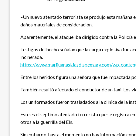
–Un nuevo atentado terrorista se produjo esta mañana en la
daños materiales de consideración.
Aparentemente, el ataque iba dirigido contra la Policía e
Testigos del hecho señalan que la carga explosiva fue acc
incinerada.
https://www.marijuanaskiesdispensary.com/wp-content
Entre los heridos figura una señora que fue impactada por
También resultó afectado el conductor de un taxi. Los vid
Los uniformados fueron trasladados a la clinica de la ins
Este es el séptimo atentado terrorista que se registra en
otros a la guerrilla del Eln.
Sin embargo, hasta el momento no hay información concr