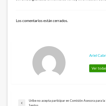
Los comentarios están cerrados.
Ariel Cab
Ver todas
Uribe no acepta participar en Comisión Asesora para la
Navegación
Entrada
Santos