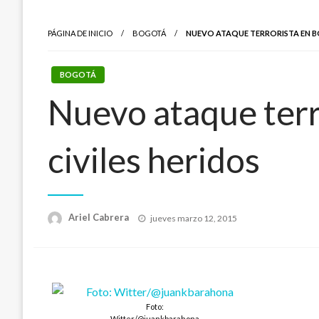
PÁGINA DE INICIO
BOGOTÁ
NUEVO ATAQUE TERRORISTA EN BOG
BOGOTÁ
Nuevo ataque terro
civiles heridos
Publicado
Ariel Cabrera
jueves marzo 12, 2015
el
Foto:
Witter/@juankbarahona