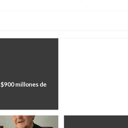
BOGOTÁ
siguiente
Por exceso de velocida
avenida Boyacá
Iván Briceño
martes agosto 27, 20
 $900 millones de