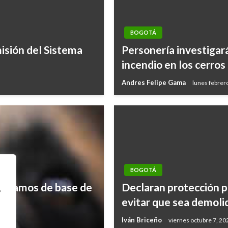
BOGOTÁ
isión del Sistema
Personería investigar
incendio en los cerros
Andres Felipe Gama
lunes febrer
BOGOTÁ
ilogramos de base de
Declaran protección pa
,
evitar que sea demoli
Iván Briceño
viernes octubre 7, 20