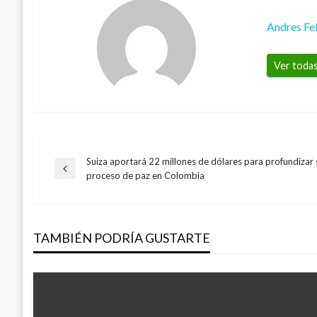
Andres Fe
Ver todas
Suiza aportará 22 millones de dólares para profundizar 
Navegación
Entrada
proceso de paz en Colombia
anterior
de
TAMBIÉN PODRÍA GUSTARTE
entradas