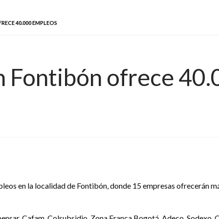
RECE 40.000 EMPLEOS
n Fontibón ofrece 40
mpleos en la localidad de Fontibón, donde 15 empresas ofrecerán má
pensar, Cafam, Colsubsidio, Zona Franca Bogotá, Adeco, Sodexo, O