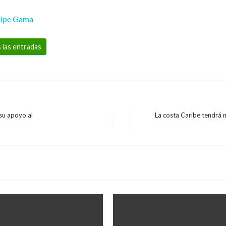
lipe Gama
 las entradas
su apoyo al
La costa Caribe tendrá 
Entrada
siguiente