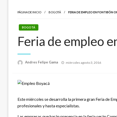
PÁGINA DE INICIO
BOGOTÁ
FERIA DE EMPLEO EN FONTIBÓN OF
BOGOTÁ
Feria de empleo e
Publicado
Andres Felipe Gama
miércoles agosto 3, 2016
el
Este miércoles se desarrolla la primera gran Feria de E
profesionales y hasta especialistas.
Las empresas que harán presencia en la feria serán Com