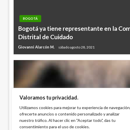
BOGOTÁ
Bogotá ya tiene representante en la Com
Distrital de Cuidado
Giovanni Alarcón M.
sábado agosto 28, 2021
Valoramos tu privacidad.
BOGOTÁ
Con la canina ‘Kala’ policía incautó 2.5 k
Utilizamos cookies para mejorar tu experiencia de navegación
ofrecerte anuncios o contenido personalizado y analizar
coca en El Dorado
nuestro tráfico. Al hacer clic en "Aceptar todo", das tu
Giovanni Alarcón M.
lunes octubre 28, 2024
consentimiento para el uso de cookies.