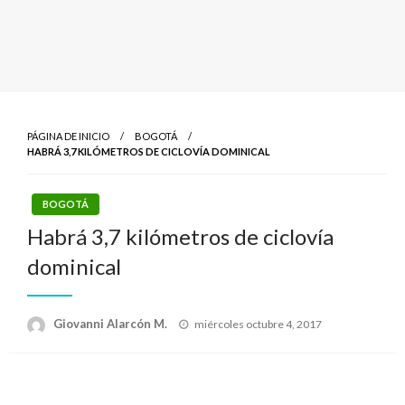
PÁGINA DE INICIO
BOGOTÁ
HABRÁ 3,7 KILÓMETROS DE CICLOVÍA DOMINICAL
BOGOTÁ
Habrá 3,7 kilómetros de ciclovía
dominical
Publicado
Giovanni Alarcón M.
miércoles octubre 4, 2017
el