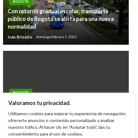
BOGOTÁ
Con retorno gradual escolar, transporte
público de Bogotá se alista para una nueva
normalidad
Iván Briceño
domingo febrero 7, 2021
BOGOTÁ
A interrogatorio contratistas de Fase III de
Valoramos tu privacidad.
Transmilenio
Utilizamos cookies para mejorar tu experiencia de navegación,
ofrecerte anuncios o contenido personalizado y analizar
Mario Murcia
jueves diciembre 9, 2010
nuestro tráfico. Al hacer clic en "Aceptar todo", das tu
consentimiento para el uso de cookies.