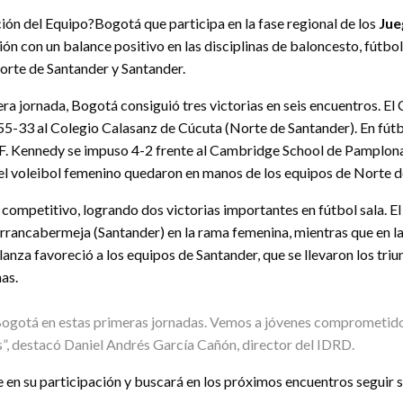
ión del Equipo?Bogotá que participa en la fase regional de los
Jue
ión con un balance positivo en las disciplinas de baloncesto, fútbol
orte de Santander y Santander.
era jornada, Bogotá consiguió tres victorias en seis encuentros. 
5-33 al Colegio Calasanz de Cúcuta (Norte de Santander). En fútb
 F. Kennedy se impuso 4-2 frente al Cambridge School de Pamplona 
y el voleibol femenino quedaron en manos de los equipos de Norte d
r competitivo, logrando dos victorias importantes en fútbol sala.
rancabermeja (Santander) en la rama femenina, mientras que en la
alanza favoreció a los equipos de Santander, que se llevaron los tr
as.
Bogotá en estas primeras jornadas. Vemos a jóvenes comprometidos
s”, destacó Daniel Andrés García Cañón, director del IDRD.
en su participación y buscará en los próximos encuentros seguir su