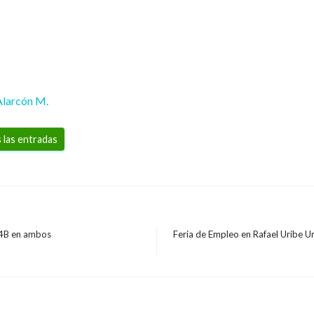
Alarcón M.
 las entradas
y 4B en ambos
Feria de Empleo en Rafael Uribe 
Entrada
siguiente