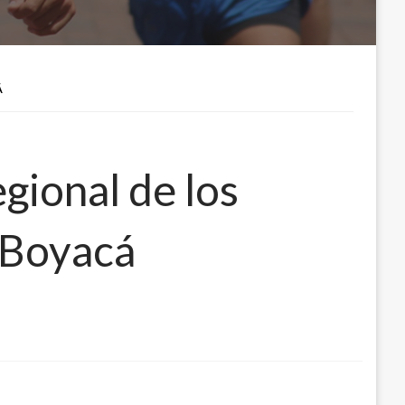
Á
egional de los
 Boyacá