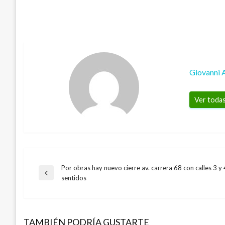
Giovanni 
Ver todas
Por obras hay nuevo cierre av. carrera 68 con calles 3 
Navegación
Entrada
sentidos
anterior
de
TAMBIÉN PODRÍA GUSTARTE