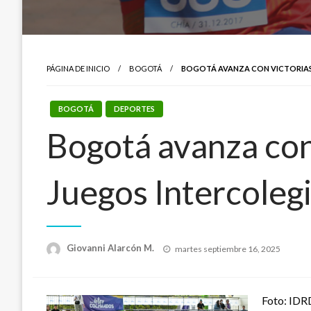
PÁGINA DE INICIO
BOGOTÁ
BOGOTÁ AVANZA CON VICTORIAS E
BOGOTÁ
DEPORTES
Bogotá avanza con 
Juegos Intercoleg
Publicado
Giovanni Alarcón M.
martes septiembre 16, 2025
el
Foto: IDR