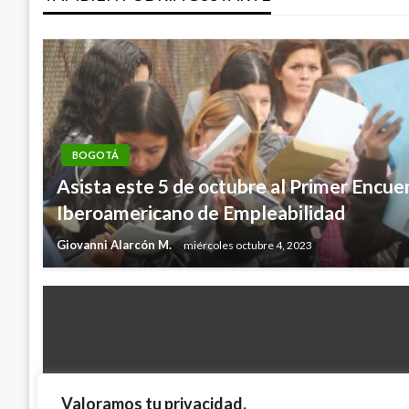
entradas
BOGOTÁ
Asista este 5 de octubre al Primer Encue
Iberoamericano de Empleabilidad
Giovanni Alarcón M.
miércoles octubre 4, 2023
Valoramos tu privacidad.
BOGOTÁ