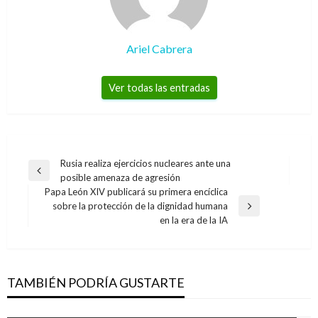
Ariel Cabrera
Ver todas las entradas
Navegación
Rusia realiza ejercicios nucleares ante una
Entrada
posible amenaza de agresión
de
anterior
Papa León XIV publicará su primera encíclica
entradas
sobre la protección de la dignidad humana
Entrada
en la era de la IA
siguiente
TAMBIÉN PODRÍA GUSTARTE