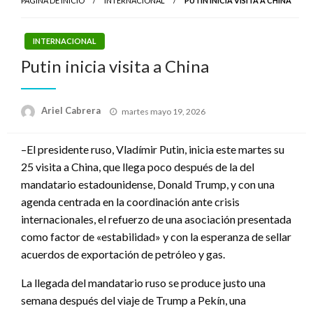
PÁGINA DE INICIO
INTERNACIONAL
PUTIN INICIA VISITA A CHINA
INTERNACIONAL
Putin inicia visita a China
Publicado
Ariel Cabrera
martes mayo 19, 2026
el
–El presidente ruso, Vladímir Putin, inicia este martes su
25 visita a China, que llega poco después de la del
mandatario estadounidense, Donald Trump, y con una
agenda centrada en la coordinación ante crisis
internacionales, el refuerzo de una asociación presentada
como factor de «estabilidad» y con la esperanza de sellar
acuerdos de exportación de petróleo y gas.
La llegada del mandatario ruso se produce justo una
semana después del viaje de Trump a Pekín, una