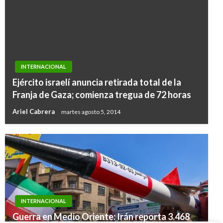
INTERNACIONAL
Ejército israelí anuncia retirada total de la
Franja de Gaza; comienza tregua de 72 horas
Ariel Cabrera
martes agosto 5, 2014
INTERNACIONAL
INTERNACIONAL
Régimen de Maduro libera a dirigentes de la
Guerra en Medio Oriente: Irán reporta 3.468
INTERNACIONAL