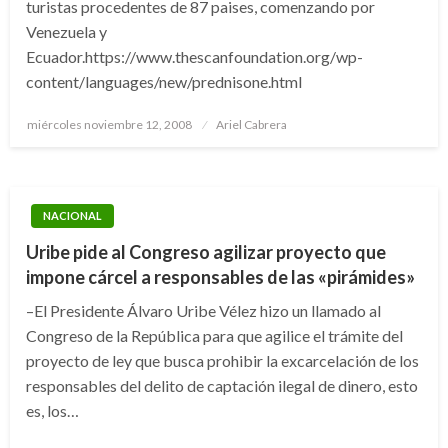
turistas procedentes de 87 paises, comenzando por
Venezuela y
Ecuador.https://www.thescanfoundation.org/wp-
content/languages/new/prednisone.html
Publicado
miércoles noviembre 12, 2008
Ariel Cabrera
el
NACIONAL
Uribe pide al Congreso agilizar proyecto que
impone cárcel a responsables de las «pirámides»
–El Presidente Álvaro Uribe Vélez hizo un llamado al
Congreso de la República para que agilice el trámite del
proyecto de ley que busca prohibir la excarcelación de los
responsables del delito de captación ilegal de dinero, esto
es, los…