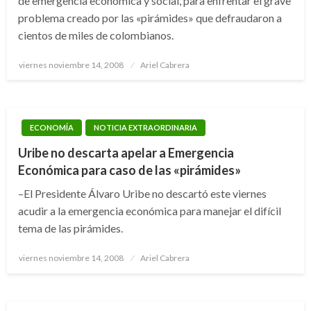
de emergencia económica y social, para enfrentar el grave
problema creado por las «pirámides» que defraudaron a
cientos de miles de colombianos.
Publicado
viernes noviembre 14, 2008
Ariel Cabrera
el
ECONOMÍA
NOTICIA EXTRAORDINARIA
Uribe no descarta apelar a Emergencia
Económica para caso de las «pirámides»
–El Presidente Álvaro Uribe no descartó este viernes
acudir a la emergencia económica para manejar el difícil
tema de las pirámides.
Publicado
viernes noviembre 14, 2008
Ariel Cabrera
el