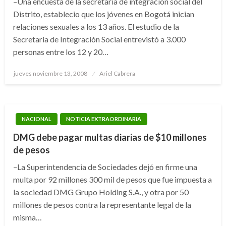
–Una encuesta de la secretaria de integración social del
Distrito, establecio que los jóvenes en Bogotá inician
relaciones sexuales a los 13 años. El estudio de la
Secretaria de Integración Social entrevistó a 3.000
personas entre los 12 y 20…
Publicado
jueves noviembre 13, 2008
Ariel Cabrera
el
NACIONAL
NOTICIA EXTRAORDINARIA
DMG debe pagar multas diarias de $10 millones
de pesos
–La Superintendencia de Sociedades dejó en firme una
multa por 92 millones 300 mil de pesos que fue impuesta a
la sociedad DMG Grupo Holding S.A., y otra por 50
millones de pesos contra la representante legal de la
misma…