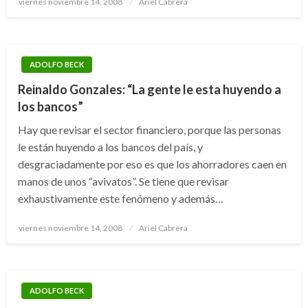
viernes noviembre 14, 2008
Ariel Cabrera
el
ADOLFO BECK
Reinaldo Gonzales: “La gente le esta huyendo a
los bancos”
Hay que revisar el sector financiero, porque las personas
le están huyendo a los bancos del país, y
desgraciadamente por eso es que los ahorradores caen en
manos de unos “avivatos”. Se tiene que revisar
exhaustivamente este fenómeno y además…
Publicado
viernes noviembre 14, 2008
Ariel Cabrera
el
ADOLFO BECK