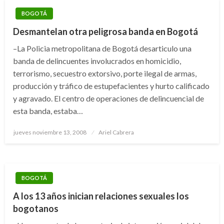
BOGOTÁ
Desmantelan otra peligrosa banda en Bogotá
–La Policia metropolitana de Bogotá desarticulo una
banda de delincuentes involucrados en homicidio,
terrorismo, secuestro extorsivo, porte ilegal de armas,
producción y tráfico de estupefacientes y hurto calificado
y agravado. El centro de operaciones de delincuencial de
esta banda, estaba…
Publicado
jueves noviembre 13, 2008
Ariel Cabrera
el
BOGOTÁ
A los 13 años inician relaciones sexuales los
bogotanos