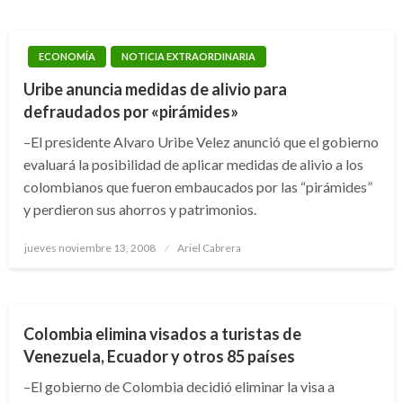
ECONOMÍA
NOTICIA EXTRAORDINARIA
Uribe anuncia medidas de alivio para
defraudados por «pirámides»
–El presidente Alvaro Uribe Velez anunció que el gobierno
evaluará la posibilidad de aplicar medidas de alivio a los
colombianos que fueron embaucados por las “pirámides”
y perdieron sus ahorros y patrimonios.
Publicado
jueves noviembre 13, 2008
Ariel Cabrera
el
INTERNACIONAL
Colombia elimina visados a turistas de
Venezuela, Ecuador y otros 85 países
–El gobierno de Colombia decidió eliminar la visa a