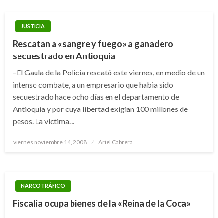
JUSTICIA
Rescatan a «sangre y fuego» a ganadero
secuestrado en Antioquia
–El Gaula de la Policia rescató este viernes, en medio de un
intenso combate, a un empresario que habia sido
secuestrado hace ocho días en el departamento de
Antioquia y por cuya libertad exigian 100 millones de
pesos. La víctima…
Publicado
viernes noviembre 14, 2008
Ariel Cabrera
el
NARCOTRÁFICO
Fiscalía ocupa bienes de la «Reina de la Coca»