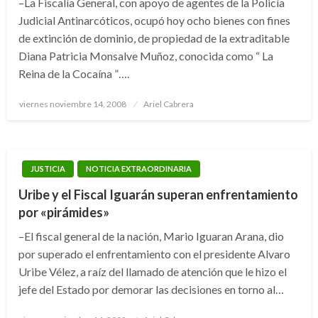
–La Fiscalía General, con apoyo de agentes de la Policía
Judicial Antinarcóticos, ocupó hoy ocho bienes con fines
de extinción de dominio, de propiedad de la extraditable
Diana Patricia Monsalve Muñoz, conocida como “ La
Reina de la Cocaína ”….
Publicado
viernes noviembre 14, 2008
Ariel Cabrera
el
JUSTICIA
NOTICIA EXTRAORDINARIA
Uribe y el Fiscal Iguarán superan enfrentamiento
por «pirámides»
–El fiscal general de la nación, Mario Iguaran Arana, dio
por superado el enfrentamiento con el presidente Alvaro
Uribe Vélez, a raíz del llamado de atención que le hizo el
jefe del Estado por demorar las decisiones en torno al…
Publicado