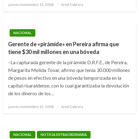
Publicado
jueves noviembre 13, 2008
Ariel Cabrera
el
NACIONAL
Gerente de «pirámide» en Pereira afirma que
tiene $30 mil millones en una bóveda
–La capturada gerente de la pirámide D.R.F.E., de Pereira,
Margarita Melida Tovar, afirmo que tenía 30.000 millones
de pesos en efectivo en una bóveda temporizada en la
capital risaraldense, con lo cual garantizaba la devolución
de los dineros de los…
Publicado
jueves noviembre 13, 2008
Ariel Cabrera
el
NACIONAL
NOTICIA EXTRAORDINARIA