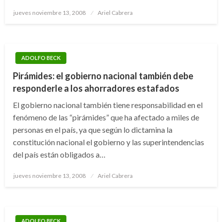
Publicado
jueves noviembre 13, 2008
Ariel Cabrera
el
ADOLFO BECK
Pirámides: el gobierno nacional también debe
responderle a los ahorradores estafados
El gobierno nacional también tiene responsabilidad en el
fenómeno de las “pirámides” que ha afectado a miles de
personas en el país, ya que según lo dictamina la
constitución nacional el gobierno y las superintendencias
del país están obligados a…
Publicado
jueves noviembre 13, 2008
Ariel Cabrera
el
ADOLFO BECK