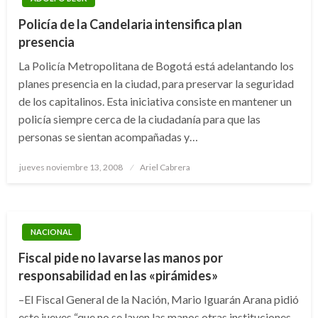
Policía de la Candelaria intensifica plan
presencia
La Policía Metropolitana de Bogotá está adelantando los
planes presencia en la ciudad, para preservar la seguridad
de los capitalinos. Esta iniciativa consiste en mantener un
policía siempre cerca de la ciudadanía para que las
personas se sientan acompañadas y…
Publicado
jueves noviembre 13, 2008
Ariel Cabrera
el
NACIONAL
Fiscal pide no lavarse las manos por
responsabilidad en las «pirámides»
–El Fiscal General de la Nación, Mario Iguarán Arana pidió
este jueves “que no se laven las manos otras instituciones