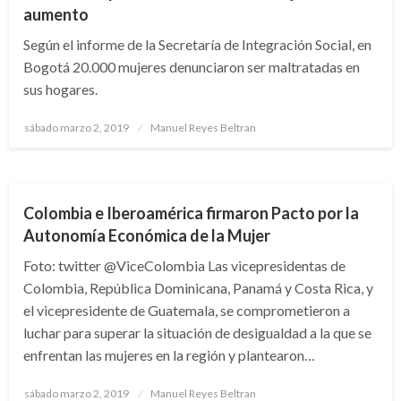
aumento
Según el informe de la Secretaría de Integración Social, en
Bogotá 20.000 mujeres denunciaron ser maltratadas en
sus hogares.
Publicado
sábado marzo 2, 2019
Manuel Reyes Beltran
el
POLÍTICA
Colombia e Iberoamérica firmaron Pacto por la
Autonomía Económica de la Mujer
Foto: twitter @ViceColombia Las vicepresidentas de
Colombia, República Dominicana, Panamá y Costa Rica, y
el vicepresidente de Guatemala, se comprometieron a
luchar para superar la situación de desigualdad a la que se
enfrentan las mujeres en la región y plantearon…
Publicado
sábado marzo 2, 2019
Manuel Reyes Beltran