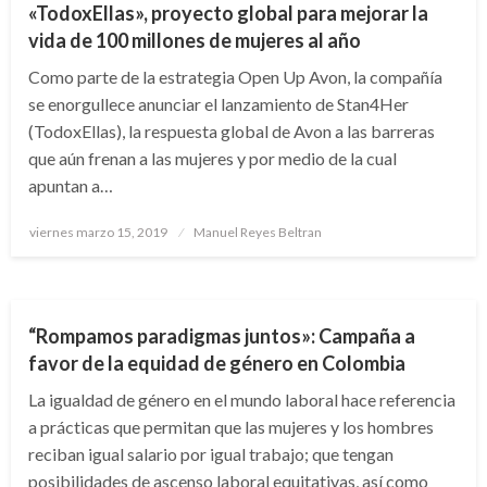
«TodoxEllas», proyecto global para mejorar la
vida de 100 millones de mujeres al año
Como parte de la estrategia Open Up Avon, la compañía
se enorgullece anunciar el lanzamiento de Stan4Her
(TodoxEllas), la respuesta global de Avon a las barreras
que aún frenan a las mujeres y por medio de la cual
apuntan a…
Publicado
viernes marzo 15, 2019
Manuel Reyes Beltran
el
NACIONAL
“Rompamos paradigmas juntos»: Campaña a
favor de la equidad de género en Colombia
La igualdad de género en el mundo laboral hace referencia
a prácticas que permitan que las mujeres y los hombres
reciban igual salario por igual trabajo; que tengan
posibilidades de ascenso laboral equitativas, así como