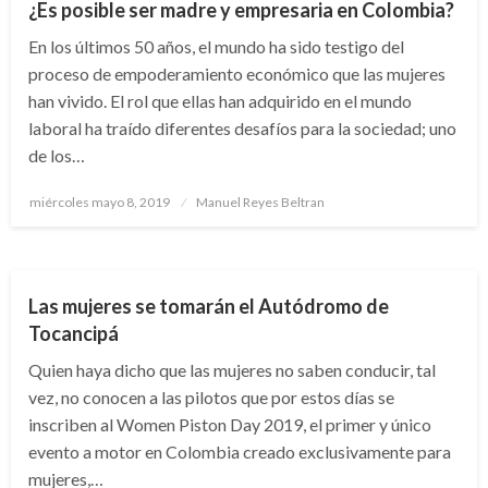
¿Es posible ser madre y empresaria en Colombia?
En los últimos 50 años, el mundo ha sido testigo del
proceso de empoderamiento económico que las mujeres
han vivido. El rol que ellas han adquirido en el mundo
laboral ha traído diferentes desafíos para la sociedad; uno
de los…
Publicado
miércoles mayo 8, 2019
Manuel Reyes Beltran
el
NACIONAL
Las mujeres se tomarán el Autódromo de
Tocancipá
Quien haya dicho que las mujeres no saben conducir, tal
vez, no conocen a las pilotos que por estos días se
inscriben al Women Piston Day 2019, el primer y único
evento a motor en Colombia creado exclusivamente para
mujeres,…