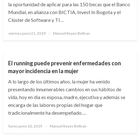
la oportunidad de aplicar para las 150 becas que el Banco
Mundial, en alianza con BICTIA, Invest In Bogota y el
Clúster de Software y TI…
Publicado
viernes junio 21, 2019
Manuel Reyes Beltran
el
NACIONAL
El running puede prevenir enfermedades con
mayor incidencia en la mujer
A lo largo de los últimos años, la mujer ha venido
presentando innumerables cambios en sus hábitos de
vida, hoy en día es esposa, madre, ejecutiva y además se
encarga de las labores propias del hogar que
tradicionalmente ha desempeñado….
Publicado
lunes junio 10, 2019
Manuel Reyes Beltran
el
NACIONAL