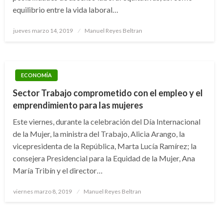
equilibrio entre la vida laboral…
Publicado
jueves marzo 14, 2019
Manuel Reyes Beltran
el
ECONOMÍA
Sector Trabajo comprometido con el empleo y el
emprendimiento para las mujeres
Este viernes, durante la celebración del Día Internacional
de la Mujer, la ministra del Trabajo, Alicia Arango, la
vicepresidenta de la República, Marta Lucía Ramírez; la
consejera Presidencial para la Equidad de la Mujer, Ana
María Tribín y el director…
Publicado
viernes marzo 8, 2019
Manuel Reyes Beltran
el
BOGOTÁ