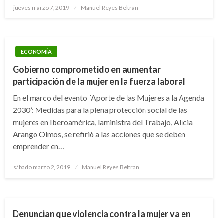
Publicado
jueves marzo 7, 2019
Manuel Reyes Beltran
el
ECONOMÍA
Gobierno comprometido en aumentar
participación de la mujer en la fuerza laboral
En el marco del evento ´Aporte de las Mujeres a la Agenda
2030’: Medidas para la plena protección social de las
mujeres en Iberoamérica, laministra del Trabajo, Alicia
Arango Olmos, se refirió a las acciones que se deben
emprender en…
Publicado
sábado marzo 2, 2019
Manuel Reyes Beltran
el
BOGOTÁ
Denuncian que violencia contra la mujer va en