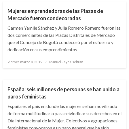
Mujeres emprendedoras de las Plazas de
Mercado fueron condecoradas
Carmen Yamile Sánchez y Julia Romero Romero fueron las
dos comerciantes de las Plazas Distritales de Mercado
que el Concejo de Bogotá condecoró por el esfuerzo y
dedicación en sus emprendimientos.
Publicado
viernes marzo 8, 2019
Manuel Reyes Beltran
el
INTERNACIONAL
España: seis millones de personas se han unido a
paros feministas
España es el país en donde las mujeres se han movilizado
de forma multitudinaria para reivindicar sus derechos en el
Día Internacional de la Mujer. Colectivos y agrupaciones
feministas convocaron a un paro general que ha sido