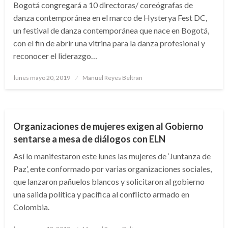
Bogotá congregará a 10 directoras/ coreógrafas de
danza contemporánea en el marco de Hysterya Fest DC,
un festival de danza contemporánea que nace en Bogotá,
con el fin de abrir una vitrina para la danza profesional y
reconocer el liderazgo…
Publicado
lunes mayo 20, 2019
Manuel Reyes Beltran
el
NOTICIA EXTRAORDINARIA
Organizaciones de mujeres exigen al Gobierno
sentarse a mesa de diálogos con ELN
Así lo manifestaron este lunes las mujeres de ‘Juntanza de
Paz’, ente conformado por varias organizaciones sociales,
que lanzaron pañuelos blancos y solicitaron al gobierno
una salida política y pacífica al conflicto armado en
Colombia.
Publicado