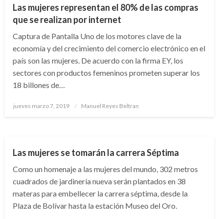
Las mujeres representan el 80% de las compras
que se realizan por internet
Captura de Pantalla Uno de los motores clave de la
economía y del crecimiento del comercio electrónico en el
país son las mujeres. De acuerdo con la firma EY, los
sectores con productos femeninos prometen superar los
18 billones de…
Publicado
jueves marzo 7, 2019
Manuel Reyes Beltran
el
BOGOTÁ
Las mujeres se tomarán la carrera Séptima
Como un homenaje a las mujeres del mundo, 302 metros
cuadrados de jardinería nueva serán plantados en 38
materas para embellecer la carrera séptima, desde la
Plaza de Bolívar hasta la estación Museo del Oro.