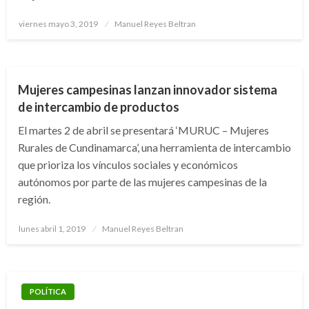
Publicado
viernes mayo 3, 2019
Manuel Reyes Beltran
el
CUNDINAMARCA
Mujeres campesinas lanzan innovador sistema
de intercambio de productos
El martes 2 de abril se presentará ‘MURUC – Mujeres
Rurales de Cundinamarca’, una herramienta de intercambio
que prioriza los vínculos sociales y económicos
autónomos por parte de las mujeres campesinas de la
región.
Publicado
lunes abril 1, 2019
Manuel Reyes Beltran
el
POLÍTICA