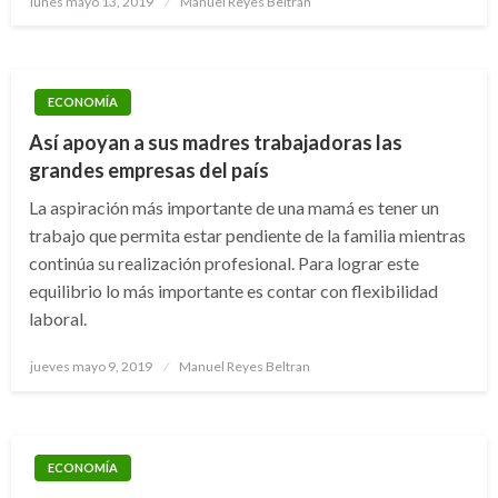
lunes mayo 13, 2019
Manuel Reyes Beltran
el
ECONOMÍA
Así apoyan a sus madres trabajadoras las
grandes empresas del país
La aspiración más importante de una mamá es tener un
trabajo que permita estar pendiente de la familia mientras
continúa su realización profesional. Para lograr este
equilibrio lo más importante es contar con flexibilidad
laboral.
Publicado
jueves mayo 9, 2019
Manuel Reyes Beltran
el
ECONOMÍA