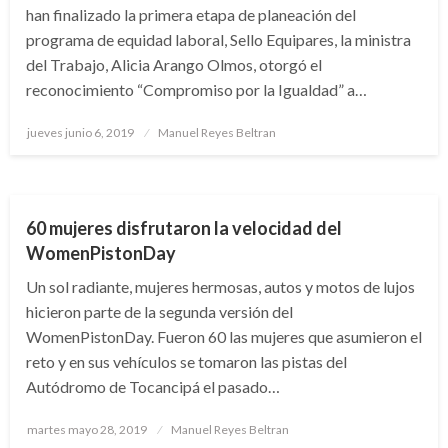
han finalizado la primera etapa de planeación del
programa de equidad laboral, Sello Equipares, la ministra
del Trabajo, Alicia Arango Olmos, otorgó el
reconocimiento “Compromiso por la Igualdad” a…
Publicado
jueves junio 6, 2019
Manuel Reyes Beltran
el
AUTOMOVILISMO
DEPORTES
60 mujeres disfrutaron la velocidad del
WomenPistonDay
Un sol radiante, mujeres hermosas, autos y motos de lujos
hicieron parte de la segunda versión del
WomenPistonDay. Fueron 60 las mujeres que asumieron el
reto y en sus vehículos se tomaron las pistas del
Autódromo de Tocancipá el pasado…
Publicado
martes mayo 28, 2019
Manuel Reyes Beltran
el