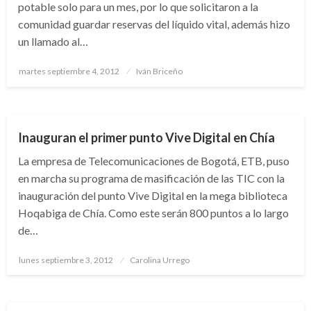
potable solo para un mes, por lo que solicitaron a la
comunidad guardar reservas del líquido vital, además hizo
un llamado al…
Publicado
martes septiembre 4, 2012
Iván Briceño
el
CIENCIA Y TECNOLOGÍA
CUNDINAMARCA
Inauguran el primer punto Vive Digital en Chía
La empresa de Telecomunicaciones de Bogotá, ETB, puso
en marcha su programa de masificación de las TIC con la
inauguración del punto Vive Digital en la mega biblioteca
Hoqabiga de Chía. Como este serán 800 puntos a lo largo
de…
Publicado
lunes septiembre 3, 2012
Carolina Urrego
el