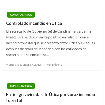
CUNDINAMARCA
Controlado incendio en Útica
El secretario de Gobierno (e) de Cundinamarca, Jaime
Matiz Ovalle, dio un parte positivo en relación con el
incendio forestal que se presentó entre Útica y Guaduas
después de realizar un sondeo con las entidades de
socorro que se encuentra…
Publicado
viernes septiembre 7, 2012
Iván Briceño
el
CUNDINAMARCA
En riesgo viviendas de Útica por voraz incendio
forestal