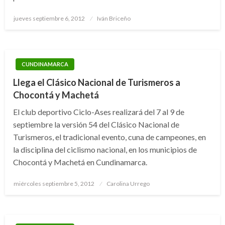
Publicado
jueves septiembre 6, 2012
Iván Briceño
el
CUNDINAMARCA
Llega el Clásico Nacional de Turismeros a
Chocontá y Machetá
El club deportivo Ciclo-Ases realizará del 7 al 9 de
septiembre la versión 54 del Clásico Nacional de
Turismeros, el tradicional evento, cuna de campeones, en
la disciplina del ciclismo nacional, en los municipios de
Chocontá y Machetá en Cundinamarca.
Publicado
miércoles septiembre 5, 2012
Carolina Urrego
el