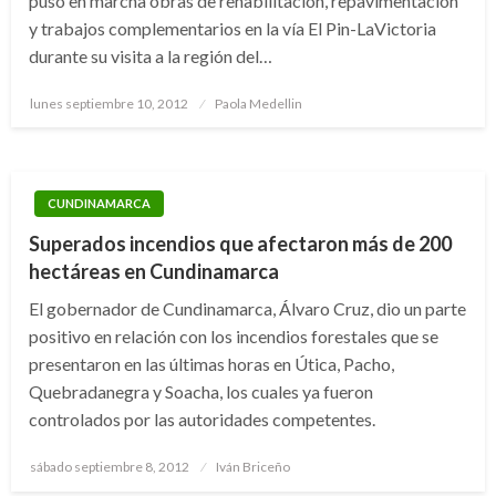
puso en marcha obras de rehabilitación, repavimentación
y trabajos complementarios en la vía El Pin-LaVictoria
durante su visita a la región del…
Publicado
lunes septiembre 10, 2012
Paola Medellin
el
CUNDINAMARCA
Superados incendios que afectaron más de 200
hectáreas en Cundinamarca
El gobernador de Cundinamarca, Álvaro Cruz, dio un parte
positivo en relación con los incendios forestales que se
presentaron en las últimas horas en Útica, Pacho,
Quebradanegra y Soacha, los cuales ya fueron
controlados por las autoridades competentes.
Publicado
sábado septiembre 8, 2012
Iván Briceño
el