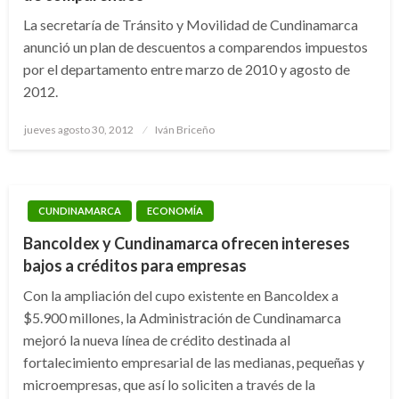
La secretaría de Tránsito y Movilidad de Cundinamarca
anunció un plan de descuentos a comparendos impuestos
por el departamento entre marzo de 2010 y agosto de
2012.
Publicado
jueves agosto 30, 2012
Iván Briceño
el
CUNDINAMARCA
ECONOMÍA
Bancoldex y Cundinamarca ofrecen intereses
bajos a créditos para empresas
Con la ampliación del cupo existente en Bancoldex a
$5.900 millones, la Administración de Cundinamarca
mejoró la nueva línea de crédito destinada al
fortalecimiento empresarial de las medianas, pequeñas y
microempresas, que así lo soliciten a través de la