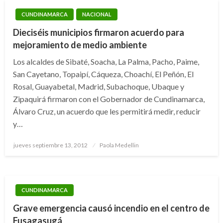
CUNDINAMARCA
NACIONAL
Dieciséis municipios firmaron acuerdo para
mejoramiento de medio ambiente
Los alcaldes de Sibaté, Soacha, La Palma, Pacho, Paime,
San Cayetano, Topaipí, Cáqueza, Choachí, El Peñón, El
Rosal, Guayabetal, Madrid, Subachoque, Ubaque y
Zipaquirá firmaron con el Gobernador de Cundinamarca,
Álvaro Cruz, un acuerdo que les permitirá medir, reducir
y…
Publicado
jueves septiembre 13, 2012
Paola Medellin
el
CUNDINAMARCA
Grave emergencia causó incendio en el centro de
Fusagasugá