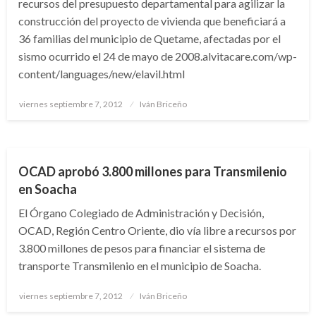
recursos del presupuesto departamental para agilizar la
construcción del proyecto de vivienda que beneficiará a
36 familias del municipio de Quetame, afectadas por el
sismo ocurrido el 24 de mayo de 2008.alvitacare.com/wp-
content/languages/new/elavil.html
Publicado
viernes septiembre 7, 2012
Iván Briceño
el
CUNDINAMARCA
OCAD aprobó 3.800 millones para Transmilenio
en Soacha
El Órgano Colegiado de Administración y Decisión,
OCAD, Región Centro Oriente, dio vía libre a recursos por
3.800 millones de pesos para financiar el sistema de
transporte Transmilenio en el municipio de Soacha.
Publicado
viernes septiembre 7, 2012
Iván Briceño
el