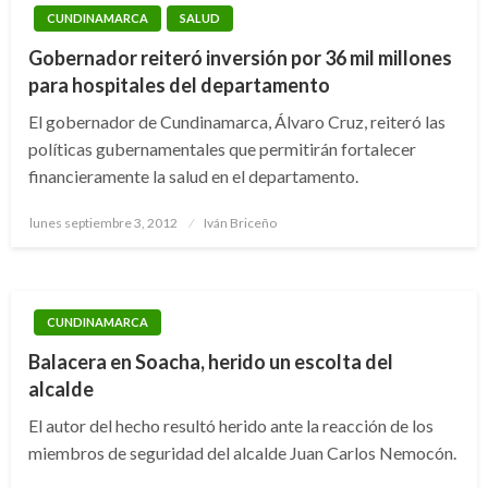
CUNDINAMARCA
SALUD
Gobernador reiteró inversión por 36 mil millones
para hospitales del departamento
El gobernador de Cundinamarca, Álvaro Cruz, reiteró las
políticas gubernamentales que permitirán fortalecer
financieramente la salud en el departamento.
Publicado
lunes septiembre 3, 2012
Iván Briceño
el
CUNDINAMARCA
Balacera en Soacha, herido un escolta del
alcalde
El autor del hecho resultó herido ante la reacción de los
miembros de seguridad del alcalde Juan Carlos Nemocón.