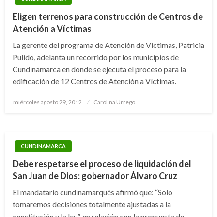
Eligen terrenos para construcción de Centros de
Atención a Víctimas
La gerente del programa de Atención de Víctimas, Patricia
Pulido, adelanta un recorrido por los municipios de
Cundinamarca en donde se ejecuta el proceso para la
edificación de 12 Centros de Atención a Víctimas.
Publicado
miércoles agosto 29, 2012
Carolina Urrego
el
CUNDINAMARCA
Debe respetarse el proceso de liquidación del
San Juan de Dios: gobernador Álvaro Cruz
El mandatario cundinamarqués afirmó que: “Solo
tomaremos decisiones totalmente ajustadas a la
constitución y la ley”, en relación con la propuesta de