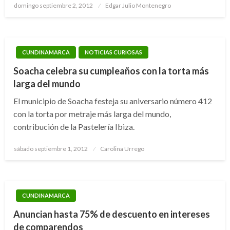
Publicado
domingo septiembre 2, 2012
Edgar Julio Montenegro
el
CUNDINAMARCA
NOTICIAS CURIOSAS
Soacha celebra su cumpleaños con la torta más
larga del mundo
El municipio de Soacha festeja su aniversario número 412
con la torta por metraje más larga del mundo,
contribución de la Pastelería Ibiza.
Publicado
sábado septiembre 1, 2012
Carolina Urrego
el
CUNDINAMARCA
Anuncian hasta 75% de descuento en intereses
de comparendos