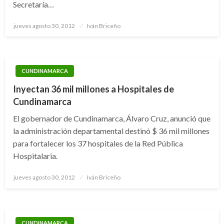
Secretaría…
Publicado
jueves agosto 30, 2012
Iván Briceño
el
CUNDINAMARCA
Inyectan 36 mil millones a Hospitales de
Cundinamarca
El gobernador de Cundinamarca, Álvaro Cruz, anunció que
la administración departamental destinó $ 36 mil millones
para fortalecer los 37 hospitales de la Red Pública
Hospitalaria.
Publicado
jueves agosto 30, 2012
Iván Briceño
el
CUNDINAMARCA