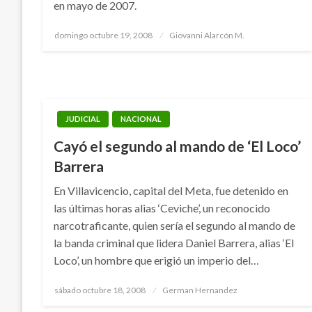
en mayo de 2007.
Publicado
domingo octubre 19, 2008
Giovanni Alarcón M.
el
JUDICIAL
NACIONAL
Cayó el segundo al mando de ‘El Loco’
Barrera
En Villavicencio, capital del Meta, fue detenido en
las últimas horas alias ‘Ceviche’, un reconocido
narcotraficante, quien sería el segundo al mando de
la banda criminal que lidera Daniel Barrera, alias ‘El
Loco’, un hombre que erigió un imperio del…
Publicado
sábado octubre 18, 2008
German Hernandez
el