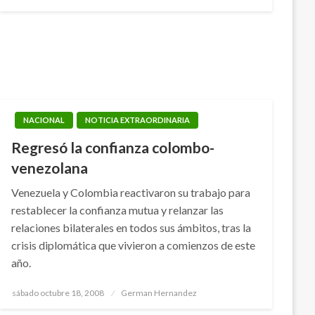
el
NACIONAL
NOTICIA EXTRAORDINARIA
Regresó la confianza colombo-
venezolana
Venezuela y Colombia reactivaron su trabajo para
restablecer la confianza mutua y relanzar las
relaciones bilaterales en todos sus ámbitos, tras la
crisis diplomática que vivieron a comienzos de este
año.
Publicado
sábado octubre 18, 2008
German Hernandez
el