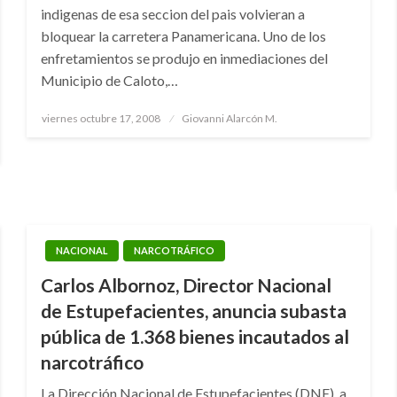
indigenas de esa seccion del pais volvieran a
bloquear la carretera Panamericana. Uno de los
enfretamientos se produjo en inmediaciones del
Municipio de Caloto,…
Publicado
viernes octubre 17, 2008
Giovanni Alarcón M.
el
NACIONAL
NARCOTRÁFICO
Carlos Albornoz, Director Nacional
de Estupefacientes, anuncia subasta
pública de 1.368 bienes incautados al
narcotráfico
La Dirección Nacional de Estupefacientes (DNE), a