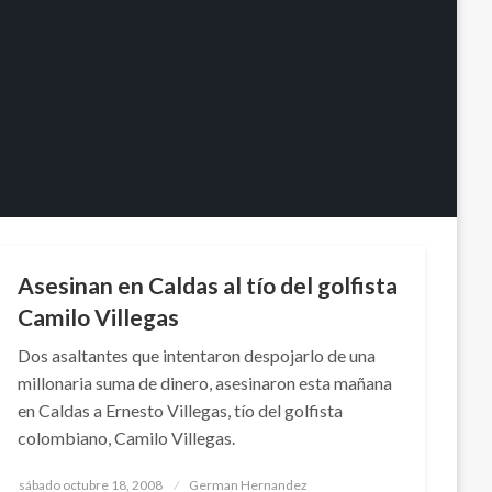
JUDICIAL
NACIONAL
Asesinan en Caldas al tío del golfista
Camilo Villegas
Dos asaltantes que intentaron despojarlo de una
millonaria suma de dinero, asesinaron esta mañana
en Caldas a Ernesto Villegas, tío del golfista
colombiano, Camilo Villegas.
Publicado
sábado octubre 18, 2008
German Hernandez