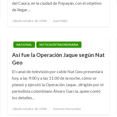
del Cauca, en la ciudad de Popayán, con el objetivo
de llegar…
Publicado
sábado octubre 18, 2008
Juan Pablo
el
NACIONAL
NOTICIA EXTRAORDINARIA
Así fue la Operación Jaque según Nat
Geo
El canal de televisión por cable Nat Geo presentará
hoy, a las 9:00 y a las 11:00 de la noche, cómo se
planeó y ejecutó la Operación Jaque , dirigido por el
periodista colombiano Álvaro García, quien contó
los detalles…
Publicado
sábado octubre 18, 2008
German Hernandez
el