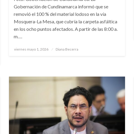
Gobernación de Cundinamarca informó que se
removió el 100 % del material lodoso en la vía
Mosquera-La Mesa, que cubría la carpeta asfáltica
en los ocho puntos afectados. A partir de las 8:00 a.
m….
Publicado
viernes mayo 1, 2026
Diana Becerra
el