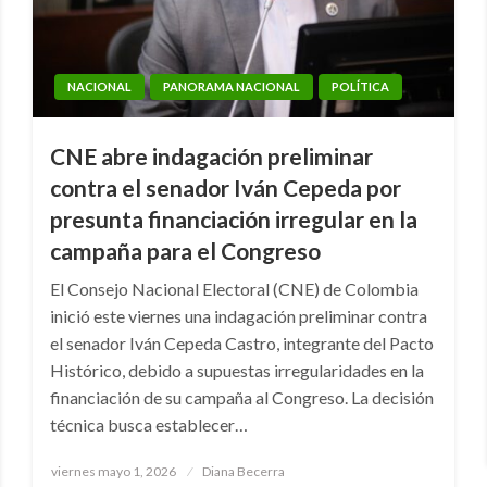
NACIONAL
PANORAMA NACIONAL
POLÍTICA
CNE abre indagación preliminar
contra el senador Iván Cepeda por
presunta financiación irregular en la
campaña para el Congreso
El Consejo Nacional Electoral (CNE) de Colombia
inició este viernes una indagación preliminar contra
el senador Iván Cepeda Castro, integrante del Pacto
Histórico, debido a supuestas irregularidades en la
financiación de su campaña al Congreso. La decisión
técnica busca establecer…
Publicado
viernes mayo 1, 2026
Diana Becerra
el