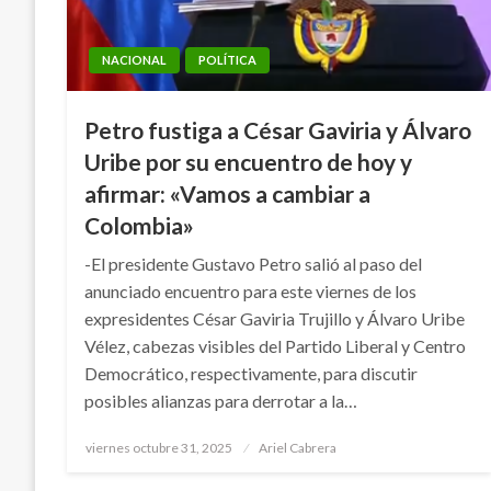
NACIONAL
POLÍTICA
Petro fustiga a César Gaviria y Álvaro
Uribe por su encuentro de hoy y
afirmar: «Vamos a cambiar a
Colombia»
-El presidente Gustavo Petro salió al paso del
anunciado encuentro para este viernes de los
expresidentes César Gaviria Trujillo y Álvaro Uribe
Vélez, cabezas visibles del Partido Liberal y Centro
Democrático, respectivamente, para discutir
posibles alianzas para derrotar a la…
Publicado
viernes octubre 31, 2025
Ariel Cabrera
el