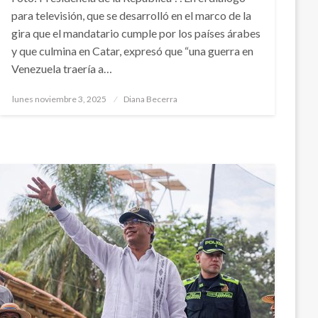
para televisión, que se desarrolló en el marco de la
gira que el mandatario cumple por los países árabes
y que culmina en Catar, expresó que “una guerra en
Venezuela traería a…
Publicado
lunes noviembre 3, 2025
Diana Becerra
el