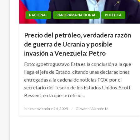
NACIONAL
PANORAMA NACIONAL
POLÍTICA
Precio del petróleo, verdadera razón
de guerra de Ucrania y posible
invasión a Venezuela: Petro
Foto: @petrogustavo Esta es la conclusión a la que
llega el jefe de Estado, citando unas declaraciones
entregadas a la cadena de noticias FOX por el
secretario del Tesoro de los Estados Unidos, Scott
Bessent, en la que se refirió…
Publicado
lunes noviembre 24, 2025
Giovanni Alarcón M.
el