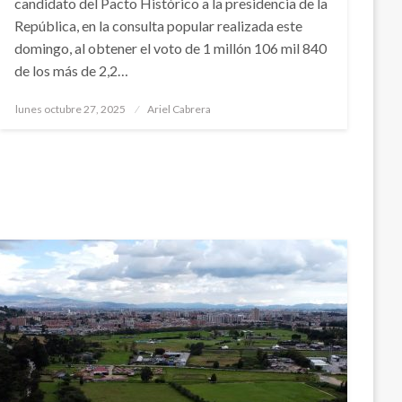
candidato del Pacto Histórico a la presidencia de la
República, en la consulta popular realizada este
domingo, al obtener el voto de 1 millón 106 mil 840
de los más de 2,2…
Publicado
lunes octubre 27, 2025
Ariel Cabrera
el