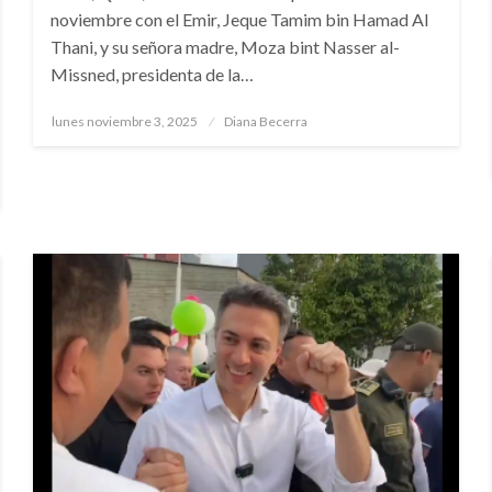
noviembre con el Emir, Jeque Tamim bin Hamad Al
Thani, y su señora madre, Moza bint Nasser al-
Missned, presidenta de la…
Publicado
lunes noviembre 3, 2025
Diana Becerra
el