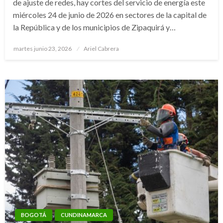
de ajuste de redes, hay cortes del servicio de energía este
miércoles 24 de junio de 2026 en sectores de la capital de
la República y de los municipios de Zipaquirá y…
Publicado
martes junio 23, 2026
Ariel Cabrera
el
BOGOTÁ
CUNDINAMARCA