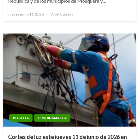
República y de los municipios de Mosquera y…
Publicado
jueves junio 11, 2026
Ariel Cabrera
el
BOGOTÁ
CUNDINAMARCA
Cortes de luz este jueves 11 de junio de 2026 en