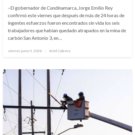
–El gobernador de Cundinamarca, Jorge Emilio Rey
confirmó este viernes que después de más de 24 horas de
ingentes esfuerzos fueron encontrados sin vida los seis
trabajadores que habían quedado atrapados en la mina de
carbón San Antonio 3, en…
Publicado
viernes junio 5, 2026
Ariel Cabrera
el