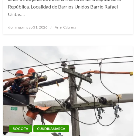
República. Localidad de Barrios Unidos Barrio Rafael
Uribe….
Publicado
domingo mayo 31, 2026
Ariel Cabrera
el
BOGOTÁ
CUNDINAMARCA