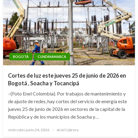
BOGOTÁ
CUNDINAMARCA
Cortes de luz este jueves 25 de junio de 2026 en
Bogotá , Soacha y Tocancipá
–(Foto Enel Colombia). Por trabajos de mantenimiento y
de ajuste de redes, hay cortes del servicio de energía este
jueves 25 de junio de 2026 en sectores de la capital de la
República y de los municipios de Soacha y…
Publicado
miércoles junio 24, 2026
Ariel Cabrera
el